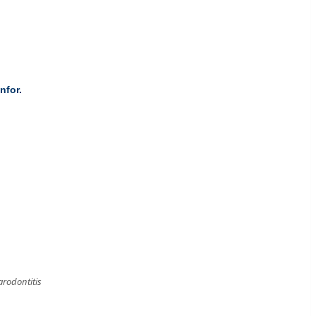
nfor.
arodontitis