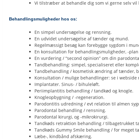
Vi tilstræber at behandle dig som vi gerne selv vi
Behandlingsmuligheder hos os:
En simpel undersøgelse og rensning.
En udvidet undersøgelse af tænder og mund.
Regelmæssigt besøg kan forebygge sygdom i mund
En konsultation for behandlingsmuligheder, -plan 
En vurdering / “second opinion” om din parodonta
Tandbehandling: simpel, specialiseret eller kompl
Tandbehandling / kosmetisk ændring af tænder, bi
Konsultation / mulige behandlinger: se i websid
Implantater. Sinus- / bihuleløft.
Periimplantitis behandling / tandkød og knogle.
Knogleopbygning / -regeneration.
Parodontitis udredning / evt relation til almen sygd
Parodontal behandling / rensning.
Parodontal kirurgi, og -mikrokirurgi.
Tandkøds retraktion behandling / tilbagetrukket t
Tandkøds Gummy Smile behandling / for meget t
Læbe-, kindbånd afskæring.