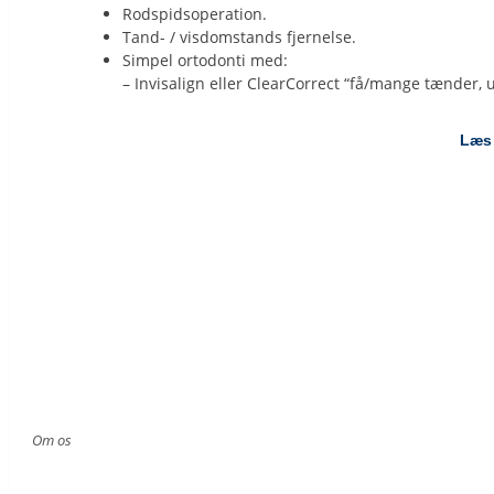
Rodspidsoperation.
Tand- / visdomstands fjernelse.
Simpel ortodonti med:
– Invisalign eller ClearCorrect “få/mange tænder, us
Læs 
Om os