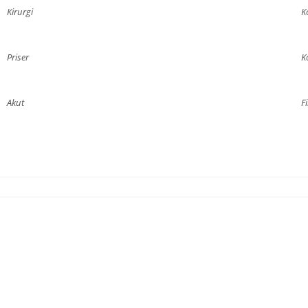
Kirurgi
K
Priser
K
Akut
F