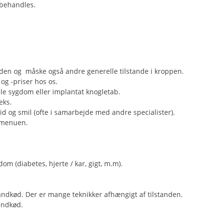
l behandles.
en og måske også andre generelle tilstande i kroppen.
og -priser hos os.
le sygdom eller implantat knogletab.
eks.
d og smil (ofte i samarbejde med andre specialister).
e menuen.
om (diabetes, hjerte / kar, gigt, m.m).
andkød. Der er mange teknikker afhængigt af tilstanden.
andkød.