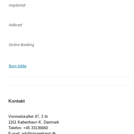
Implantat
Helbred
Online Booking
Ikon kilde
Kontakt
Vimmelskaftet 47, 2 th
1161 København K, Danmark
Telefon: +45 33136660
E-mail: mh@strogettand.dk