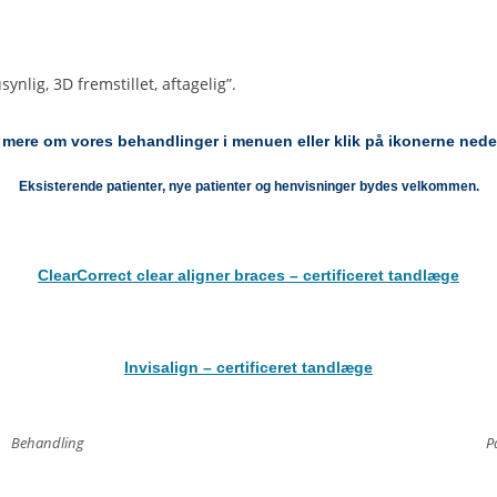
ynlig, 3D fremstillet, aftagelig”.
mere om vores behandlinger i menuen eller klik på ikonerne nede
Eksisterende patienter, nye patienter og henvisninger bydes velkommen.
ClearCorrect clear aligner braces – certificeret tandlæge
Invisalign – certificeret tandlæge
Behandling
P