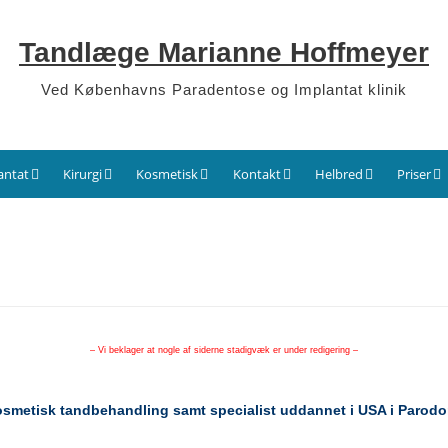
Tandlæge Marianne Hoffmeyer
Ved Københavns Paradentose og Implantat klinik
antat
Kirurgi
Kosmetisk
Kontakt
Helbred
Priser
– Vi beklager at nogle af siderne stadigvæk er under redigering –
kosmetisk tandbehandling samt
specialist uddannet i USA i Parodo