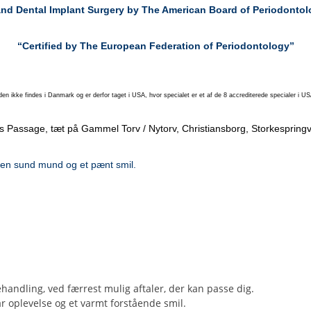
 and Dental Implant Surgery by The American Board of Periodontol
“Certified by The European Federation of Periodontology”
en ikke findes i Danmark og er derfor taget i USA, hvor specialet er et af de 8 accrediterede specialer i 
rcks Passage, tæt på Gammel Torv / Nytorv, Christiansborg, Storkespri
 en sund mund og et pænt smil.
handling, ved færrest mulig aftaler, der kan passe dig.
r oplevelse og et varmt forstående smil.