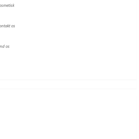
osmetisk
ontakt os
ind os