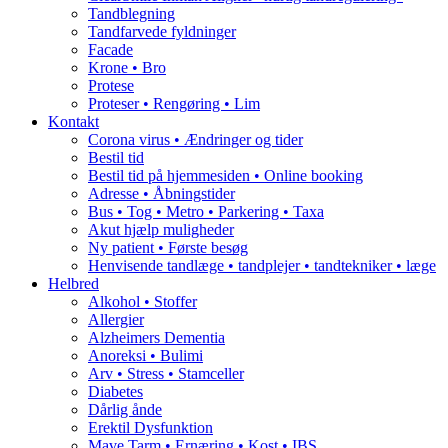
Tandblegning
Tandfarvede fyldninger
Facade
Krone • Bro
Protese
Proteser • Rengøring • Lim
Kontakt
Corona virus • Ændringer og tider
Bestil tid
Bestil tid på hjemmesiden • Online booking
Adresse • Åbningstider
Bus • Tog • Metro • Parkering • Taxa
Akut hjælp muligheder
Ny patient • Første besøg
Henvisende tandlæge • tandplejer • tandtekniker • læge
Helbred
Alkohol • Stoffer
Allergier
Alzheimers Dementia
Anoreksi • Bulimi
Arv • Stress • Stamceller
Diabetes
Dårlig ånde
Erektil Dysfunktion
Mave Tarm • Ernæring • Kost • IBS