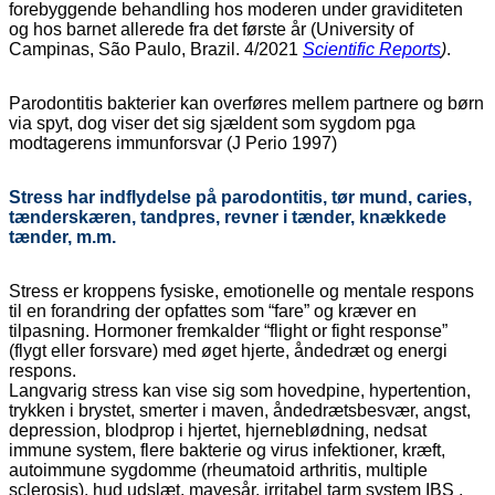
forebyggende behandling hos moderen under graviditeten
og hos barnet allerede fra det første år (University of
Campinas, São Paulo, Brazil. 4/2021
Scientific Reports
)
.
Parodontitis bakterier kan overføres mellem partnere og børn
via spyt, dog viser det sig sjældent som sygdom pga
modtagerens immunforsvar (J Perio 1997)
Stress har indflydelse på parodontitis, tør mund, caries,
tænderskæren, tandpres, revner i tænder, knækkede
tænder, m.m.
Stress er kroppens fysiske, emotionelle og mentale respons
til en forandring der opfattes som “fare” og kræver en
tilpasning. Hormoner fremkalder “flight or fight response”
(flygt eller forsvare) med øget hjerte, åndedræt og energi
respons.
Langvarig stress kan vise sig som hovedpine, hypertention,
trykken i brystet, smerter i maven, åndedrætsbesvær, angst,
depression, blodprop i hjertet, hjerneblødning, nedsat
immune system, flere bakterie og virus infektioner, kræft,
autoimmune sygdomme (rheumatoid arthritis, multiple
sclerosis), hud udslæt, mavesår, irritabel tarm system IBS ,