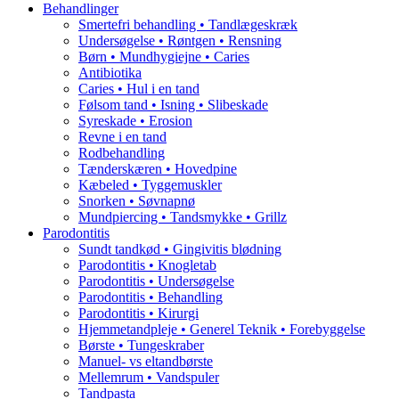
Behandlinger
Smertefri behandling • Tandlægeskræk
Undersøgelse • Røntgen • Rensning
Børn • Mundhygiejne • Caries
Antibiotika
Caries • Hul i en tand
Følsom tand • Isning • Slibeskade
Syreskade • Erosion
Revne i en tand
Rodbehandling
Tænderskæren • Hovedpine
Kæbeled • Tyggemuskler
Snorken • Søvnapnø
Mundpiercing • Tandsmykke • Grillz
Parodontitis
Sundt tandkød • Gingivitis blødning
Parodontitis • Knogletab
Parodontitis • Undersøgelse
Parodontitis • Behandling
Parodontitis • Kirurgi
Hjemmetandpleje • Generel Teknik • Forebyggelse
Børste • Tungeskraber
Manuel- vs eltandbørste
Mellemrum • Vandspuler
Tandpasta