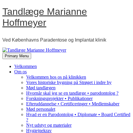
Skip
Tandlæge Marianne
to
content
Hoffmeyer
Ved Københavns Paradentose og Implantat klinik
Primary Menu
Velkommen
Om os
Velkommen hos os på klinikken
Vores historiske bygning på Strøget i indre by
Mød tandlægen
Hvornår skal jeg se en tandlæge • parodontolog ?
Forskningsprojekter • Publikationer
Efteruddannelse • Certificeringer • Medlemskaber
Mød personalet
Hvad er en Parodontolog • Diplomate • Board Certified
?
Nyt udstyr og materialer
Hygiejnekrav