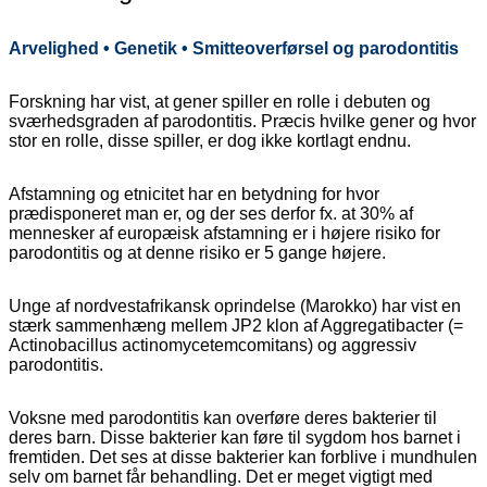
Arvelighed • Genetik • Smitteoverførsel og parodontitis
Forskning har vist, at gener spiller en rolle i debuten og
sværhedsgraden af parodontitis. Præcis hvilke gener og hvor
stor en rolle, disse spiller, er dog ikke kortlagt endnu.
Afstamning og etnicitet har en betydning for hvor
prædisponeret man er, og der ses derfor fx. at 30% af
mennesker af europæisk afstamning er i højere risiko for
parodontitis og at denne risiko er
5 gange højere.
Unge af nordvestafrikansk oprindelse (Marokko) har vist en
stærk sammenhæng mellem JP2 klon af Aggregatibacter (=
Actinobacillus actinomycetemcomitans) og aggressiv
parodontitis.
Voksne med parodontitis kan overføre deres bakterier til
deres barn. Disse bakterier kan føre til sygdom hos barnet i
fremtiden. Det ses at disse bakterier kan forblive i mundhulen
selv om barnet får behandling. Det er meget vigtigt med