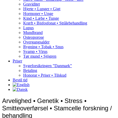
Graviditet
Hjerte • Lunger • Gigt
Hormoner • Unge
Kind • Læbe • Tunge
Kræft • Bisfosfonat • Strålebehandling
Lupus
Mundbrand
Osteoporose
Overgangsalder
Rygning • Tobak • Snus
Svamp • Virus
Tør mund • Sjögren
Priser
Sygeforsikringen ”Danmark”
Betaling
Honorar • Priser • Tilskud
Bestil tid
Arvelighed • Genetik • Stress •
Smitteoverførsel • Stamcelle forskning /
behandling