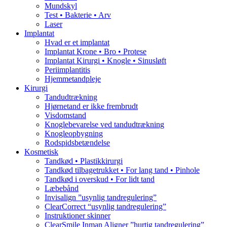
Mundskyl
Test • Bakterie • Arv
Laser
Implantat
Hvad er et implantat
Implantat Krone • Bro • Protese
Implantat Kirurgi • Knogle • Sinusløft
Periimplantitis
Hjemmetandpleje
Kirurgi
Tandudtrækning
Hjørnetand er ikke frembrudt
Visdomstand
Knoglebevarelse ved tandudtrækning
Knogleopbygning
Rodspidsbetændelse
Kosmetisk
Tandkød • Plastikkirurgi
Tandkød tilbagetrukket • For lang tand • Pinhole
Tandkød i overskud • For lidt tand
Læbebånd
Invisalign ”usynlig tandregulering”
ClearCorrect “usynlig tandregulering”
Instruktioner skinner
ClearSmile Inman Aligner ”hurtig tandregulering”