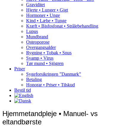
Graviditet
Hjerte • Lunger • Gigt
Hormoner • Unge
Kind • Læbe • Tunge
Kræft • Bisfosfonat • Strålebehandling
Lupus
Mundbrand
Osteoporose
Overgangsalder
Rygning • Tobak • Snus
Svamp • Virus
Tør mund • Sjögren
Priser
Sygeforsikringen ”Danmark”
Betaling
Honorar • Priser • Tilskud
Bestil tid
Hjemmetandpleje • Manuel- vs
eltandbørste