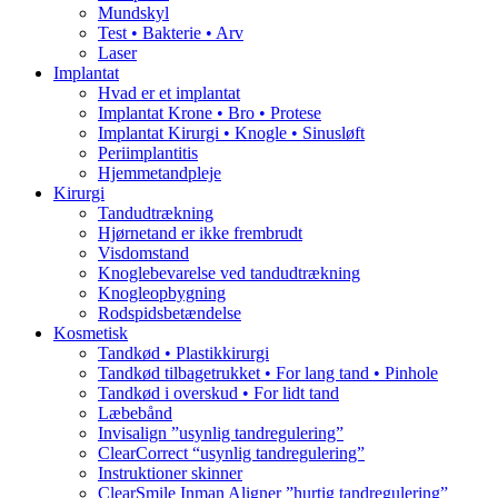
Mundskyl
Test • Bakterie • Arv
Laser
Implantat
Hvad er et implantat
Implantat Krone • Bro • Protese
Implantat Kirurgi • Knogle • Sinusløft
Periimplantitis
Hjemmetandpleje
Kirurgi
Tandudtrækning
Hjørnetand er ikke frembrudt
Visdomstand
Knoglebevarelse ved tandudtrækning
Knogleopbygning
Rodspidsbetændelse
Kosmetisk
Tandkød • Plastikkirurgi
Tandkød tilbagetrukket • For lang tand • Pinhole
Tandkød i overskud • For lidt tand
Læbebånd
Invisalign ”usynlig tandregulering”
ClearCorrect “usynlig tandregulering”
Instruktioner skinner
ClearSmile Inman Aligner ”hurtig tandregulering”