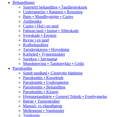
Behandlinger
Smertefri behandling • Tandlægeskræk
Undersøgelse • Røntgen • Rensning
Børn • Mundhygiejne • Caries
Antibiotika
Caries • Hul i en tand
Følsom tand • Isning • Slibeskade
Syreskade • Erosion
Revne i en tand
Rodbehandling
Tænderskæren • Hovedpine
Kæbeled • Tyggemuskler
Snorken • Søvnapnø
Mundpiercing • Tandsmykke • Grillz
Parodontitis
Sundt tandkød • Gingivitis blødning
Parodontitis • Knogletab
Parodontitis • Undersøgelse
Parodontitis • Behandling
Parodontitis • Kirurgi
Hjemmetandpleje • Generel Teknik • Forebyggelse
Børste • Tungeskraber
Manuel- vs eltandbørste
Mellemrum • Vandspuler
Tandpasta