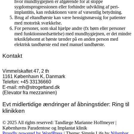
hvor mundhygiejnen er afgørende for at stoppe
sygdomsprogressionen eller forhindre udvikling af peri-
implantitis, kan reduktionen være af væsentlig betydning.
Brug af eltandbørste kan være hensigtsmæssig for patienter
med motorisk svækkelse.
For personer, som skal hjælpe andre (fx børn eller personer
med funktionsnedsættelse) med mundhygiejnen, er det mindre
teknikfølsomt at børste tænder på en anden person med
elektrisk tandbørste end med manuel tandbørste.
Kontakt
Vimmelskaftet 47, 2 th
1161 København K, Danmark
Telefon: +45 33136660
E-mail: mh@strogettand.dk
(Elevator fra mezzaninen)
Evt midlertidige ændringer af åbningstider: Ring til
klinikken
© 2025 All rights reserved: Tandlæge Marianne Hoffmeyer |
Københavns Paradentose og Implantat klinik
Proudly powered by WordPress
|
Theme: Simple Life by
Nilambar
.