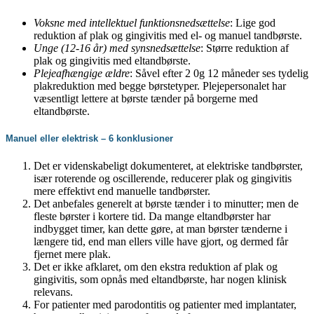
Voksne med intellektuel funktionsnedsættelse
: Lige god
reduktion af plak og gingivitis med el- og manuel tandbørste.
Unge (12-16 år) med synsnedsættelse
: Større reduktion af
plak og gingivitis med eltandbørste.
Plejeafhængige ældre
: Såvel efter 2 0g 12 måneder ses tydelig
plakreduktion med begge børstetyper. Plejepersonalet har
væsentligt lettere at børste tænder på borgerne med
eltandbørste.
Manuel eller elektrisk – 6 konklusioner
Det er videnskabeligt dokumenteret, at elektriske tandbørster,
især roterende og oscillerende, reducerer plak og gingivitis
mere effektivt end manuelle tandbørster.
Det anbefales generelt at børste tænder i to minutter; men de
fleste børster i kortere tid. Da mange eltandbørster har
indbygget timer, kan dette gøre, at man børster tænderne i
længere tid, end man ellers ville have gjort, og dermed får
fjernet mere plak.
Det er ikke afklaret, om den ekstra reduktion af plak og
gingivitis, som opnås med eltandbørste, har nogen klinisk
relevans.
For patienter med parodontitis og patienter med implantater,