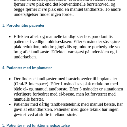
fjerner
mere
plak end det konventionelle børstehoved, og
begge fjerner
mere
plak end en manuel tandbørste. To andre
undersøgelser finder ingen fordel.
3. Parodontitis patienter
Effekten af el- og manuelle tandbørster hos parodontitis
patienter i vedligeholdelsesfasen: Efter 6 måneder sås større
plak reduktion, mindre gingivitis og mindre pochedybde ved
brug af eltandbørste. Effekten var størst på indersiden og i
underkæben.
4. Patienter med implantater
Der findes eltandbørster med børstehoveder til implantater
(Oral-B Interspace). Efter 1 måned ses plak reduktion med
både el- og manuel tandbørste. Efter 3 måneder er situationen
yderligere forbedret med el-børste, men let forværret med
manuelle børster.
Patienter med dårlig tandbørsteteknik med manuel børste, har
gavn af eltandbørsten. Patienter med gode teknik har ingen
gevinst ved at skifte til eltandbørste.
5. Patienter med funktionsnedsættelse