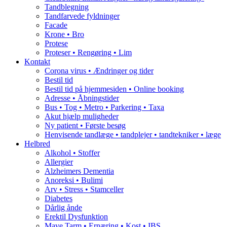
Tandblegning
Tandfarvede fyldninger
Facade
Krone • Bro
Protese
Proteser • Rengøring • Lim
Kontakt
Corona virus • Ændringer og tider
Bestil tid
Bestil tid på hjemmesiden • Online booking
Adresse • Åbningstider
Bus • Tog • Metro • Parkering • Taxa
Akut hjælp muligheder
Ny patient • Første besøg
Henvisende tandlæge • tandplejer • tandtekniker • læge
Helbred
Alkohol • Stoffer
Allergier
Alzheimers Dementia
Anoreksi • Bulimi
Arv • Stress • Stamceller
Diabetes
Dårlig ånde
Erektil Dysfunktion
Mave Tarm • Ernæring • Kost • IBS