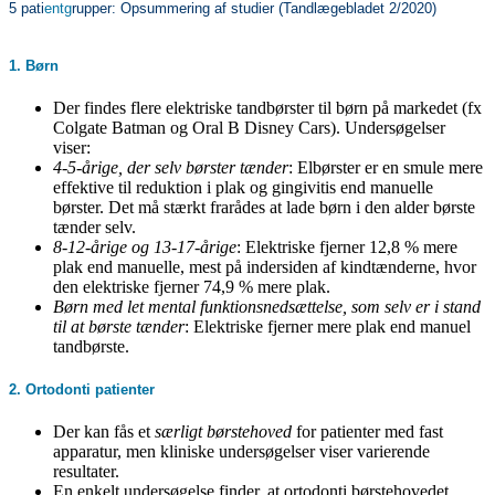
5 pati
entg
rupper: Opsummering af studier (Tandlægebladet 2/2020)
1. Børn
Der findes flere elektriske tandbørster til børn på markedet (fx
Colgate Batman og Oral B Disney Cars). Undersøgelser
viser:
4-5-årige, der selv børster tænder
: Elbørster er en smule mere
effektive til reduktion i plak og gingivitis end manuelle
børster. Det må stærkt frarådes at lade børn i den alder børste
tænder selv.
8-12-årige og 13-17-årige
: Elektriske fjerner 12,8 % mere
plak end manuelle, mest på indersiden af kindtænderne, hvor
den elektriske fjerner 74,9 % mere plak.
Børn med let mental funktionsnedsættelse, som selv er i stand
til at børste tænder
: Elektriske fjerner mere plak end manuel
tandbørste.
2. Ortodonti patienter
Der kan fås et
særligt børstehoved
for patienter med fast
apparatur, men kliniske undersøgelser viser varierende
resultater.
En enkelt undersøgelse finder, at ortodonti børstehovedet