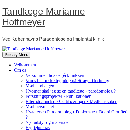
Skip
Tandlæge Marianne
to
content
Hoffmeyer
Ved Københavns Paradentose og Implantat klinik
Primary Menu
Velkommen
Om os
Velkommen hos os på klinikken
Vores historiske bygning på Strøget i indre by
Mød tandlægen
Hvornår skal jeg se en tandlæge • parodontolog ?
Forskningsprojekter • Publikationer
Efteruddannelse • Certificeringer • Medlemskaber
Mød personalet
Hvad er en Parodontolog • Diplomate • Board Certified
?
Nyt udstyr og materialer
Hygiejnekrav