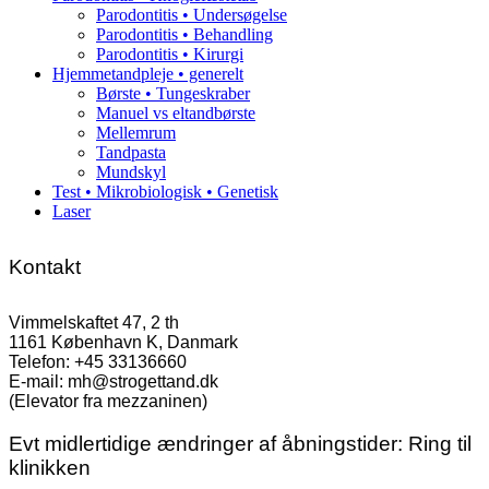
Parodontitis • Undersøgelse
Parodontitis • Behandling
Parodontitis • Kirurgi
Hjemmetandpleje • generelt
Børste • Tungeskraber
Manuel vs eltandbørste
Mellemrum
Tandpasta
Mundskyl
Test • Mikrobiologisk • Genetisk
Laser
Kontakt
Vimmelskaftet 47, 2 th
1161 København K, Danmark
Telefon: +45 33136660
E-mail: mh@strogettand.dk
(Elevator fra mezzaninen)
Evt midlertidige ændringer af åbningstider: Ring til
klinikken