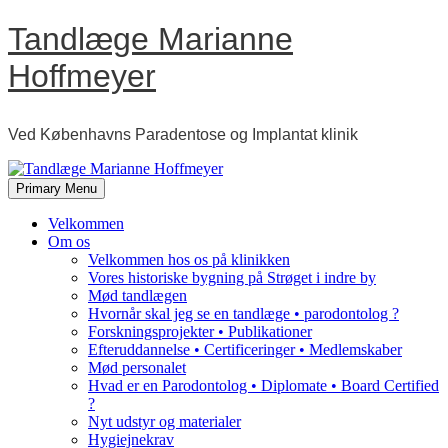
Skip
Tandlæge Marianne
to
content
Hoffmeyer
Ved Københavns Paradentose og Implantat klinik
Primary Menu
Velkommen
Om os
Velkommen hos os på klinikken
Vores historiske bygning på Strøget i indre by
Mød tandlægen
Hvornår skal jeg se en tandlæge • parodontolog ?
Forskningsprojekter • Publikationer
Efteruddannelse • Certificeringer • Medlemskaber
Mød personalet
Hvad er en Parodontolog • Diplomate • Board Certified
?
Nyt udstyr og materialer
Hygiejnekrav