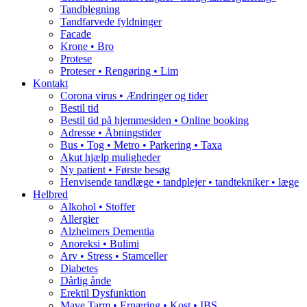
Tandblegning
Tandfarvede fyldninger
Facade
Krone • Bro
Protese
Proteser • Rengøring • Lim
Kontakt
Corona virus • Ændringer og tider
Bestil tid
Bestil tid på hjemmesiden • Online booking
Adresse • Åbningstider
Bus • Tog • Metro • Parkering • Taxa
Akut hjælp muligheder
Ny patient • Første besøg
Henvisende tandlæge • tandplejer • tandtekniker • læge
Helbred
Alkohol • Stoffer
Allergier
Alzheimers Dementia
Anoreksi • Bulimi
Arv • Stress • Stamceller
Diabetes
Dårlig ånde
Erektil Dysfunktion
Mave Tarm • Ernæring • Kost • IBS