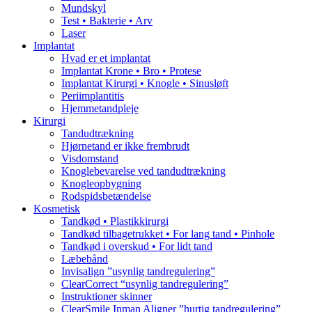
Mundskyl
Test • Bakterie • Arv
Laser
Implantat
Hvad er et implantat
Implantat Krone • Bro • Protese
Implantat Kirurgi • Knogle • Sinusløft
Periimplantitis
Hjemmetandpleje
Kirurgi
Tandudtrækning
Hjørnetand er ikke frembrudt
Visdomstand
Knoglebevarelse ved tandudtrækning
Knogleopbygning
Rodspidsbetændelse
Kosmetisk
Tandkød • Plastikkirurgi
Tandkød tilbagetrukket • For lang tand • Pinhole
Tandkød i overskud • For lidt tand
Læbebånd
Invisalign ”usynlig tandregulering”
ClearCorrect “usynlig tandregulering”
Instruktioner skinner
ClearSmile Inman Aligner ”hurtig tandregulering”