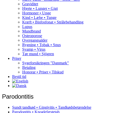
Graviditet
Hjerte • Lunger • Gigt
Hormoner • Unge
Kind • Læbe • Tunge
Kræft • Bisfosfonat • Strålebehandling
Lupus
Mundbrand
Osteoporose
Overgangsalder
Rygning • Tobak • Snus
Svamp • Virus
Tør mund • Sjögren
Priser
Sygeforsikringen ”Danmark”
Betaling
Honorar • Priser • Tilskud
Bestil tid
Parodontitis
Sundt tandkød • Gingivitis • Tandkødsbetændelse
Parodontitis • Knoglefæstetab