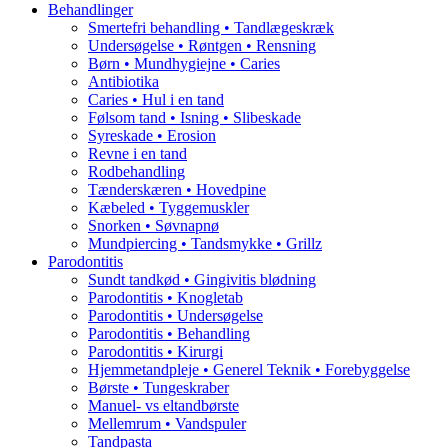
Behandlinger
Smertefri behandling • Tandlægeskræk
Undersøgelse • Røntgen • Rensning
Børn • Mundhygiejne • Caries
Antibiotika
Caries • Hul i en tand
Følsom tand • Isning • Slibeskade
Syreskade • Erosion
Revne i en tand
Rodbehandling
Tænderskæren • Hovedpine
Kæbeled • Tyggemuskler
Snorken • Søvnapnø
Mundpiercing • Tandsmykke • Grillz
Parodontitis
Sundt tandkød • Gingivitis blødning
Parodontitis • Knogletab
Parodontitis • Undersøgelse
Parodontitis • Behandling
Parodontitis • Kirurgi
Hjemmetandpleje • Generel Teknik • Forebyggelse
Børste • Tungeskraber
Manuel- vs eltandbørste
Mellemrum • Vandspuler
Tandpasta