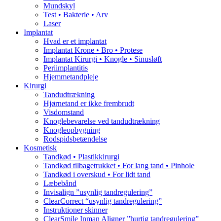
Mundskyl
Test • Bakterie • Arv
Laser
Implantat
Hvad er et implantat
Implantat Krone • Bro • Protese
Implantat Kirurgi • Knogle • Sinusløft
Periimplantitis
Hjemmetandpleje
Kirurgi
Tandudtrækning
Hjørnetand er ikke frembrudt
Visdomstand
Knoglebevarelse ved tandudtrækning
Knogleopbygning
Rodspidsbetændelse
Kosmetisk
Tandkød • Plastikkirurgi
Tandkød tilbagetrukket • For lang tand • Pinhole
Tandkød i overskud • For lidt tand
Læbebånd
Invisalign ”usynlig tandregulering”
ClearCorrect “usynlig tandregulering”
Instruktioner skinner
ClearSmile Inman Aligner ”hurtig tandregulering”