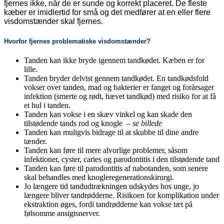
fjernes ikke, når de er sunde og korrekt placeret.
De fleste
kæber er imidlertid for små og det medfører at en eller flere
visdomstænder skal fjernes.
Hvorfor fjernes problematiske visdomstænder?
Tanden kan ikke bryde igennem tandkødet. Kæben er for
lille.
Tanden bryder delvist gennem tandkødet.
En tandkødsfold
vokser over tanden, mad og bakterier er fanget og forårsager
infektion (smerte og rødt, hævet tandkød) med risiko for at få
et hul i tanden.
Tanden kan vokse i en skæv vinkel og kan skade den
tilstødende tands rod og knogle –
se billede
Tanden kan muligvis bidrage til at skubbe til dine andre
tænder.
Tanden kan føre til mere alvorlige problemer, såsom
infektioner, cyster, caries og parodontitis i den tilstødende tand
Tanden kan føre til parodontitis af nabotanden, som senere
skal behandles med knogleregenerationskirurgi.
Jo længere tid tandudtrækningen udskydes hos unge, jo
længere bliver tandrødderne. Risikoen for komplikation under
ekstraktion øges, fordi tandrødderne kan vokse tæt på
følsomme ansigtsnerver.