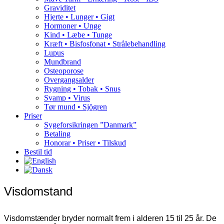
Graviditet
Hjerte • Lunger • Gigt
Hormoner • Unge
Kind • Læbe • Tunge
Kræft • Bisfosfonat • Strålebehandling
Lupus
Mundbrand
Osteoporose
Overgangsalder
Rygning • Tobak • Snus
Svamp • Virus
Tør mund • Sjögren
Priser
Sygeforsikringen ”Danmark”
Betaling
Honorar • Priser • Tilskud
Bestil tid
Visdomstand
Visdomstænder bryder normalt frem i alderen 15 til 25 år. De