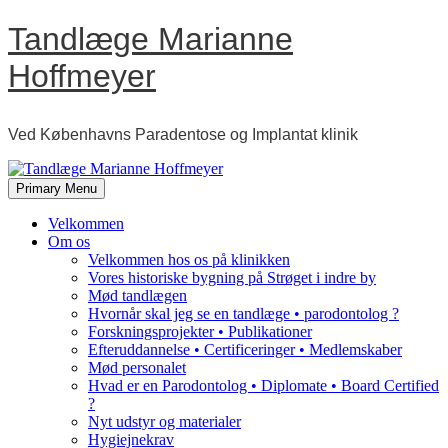
Skip
Tandlæge Marianne
to
content
Hoffmeyer
Ved Københavns Paradentose og Implantat klinik
Primary Menu
Velkommen
Om os
Velkommen hos os på klinikken
Vores historiske bygning på Strøget i indre by
Mød tandlægen
Hvornår skal jeg se en tandlæge • parodontolog ?
Forskningsprojekter • Publikationer
Efteruddannelse • Certificeringer • Medlemskaber
Mød personalet
Hvad er en Parodontolog • Diplomate • Board Certified
?
Nyt udstyr og materialer
Hygiejnekrav