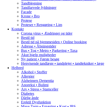
Tandblegning
Tandfarvede fyldninger
Facade
Krone • Bro
Protese
Proteser • Rengøring • Lim
Kontakt
Corona virus • Ændringer og tider
Bestil tid
Bestil tid på hjemmesiden • Online booking
Adresse • Åbningstider
Bus • Tog • Metro • Parkering • Taxa
Akut hjælp muligheder
Ny patient • Første besøg
Henvisende tandlæge • tandplejer • tandtekniker • læge
Helbred
Alkohol • Stoffer
Allergier
Alzheimers Dementia
Anoreksi • Bulimi
Arv • Stress • Stamceller
Diabetes
Dårlig ånde
Erektil Dysfunktion
Mave Tarm • Ernæring • Kost • IBS