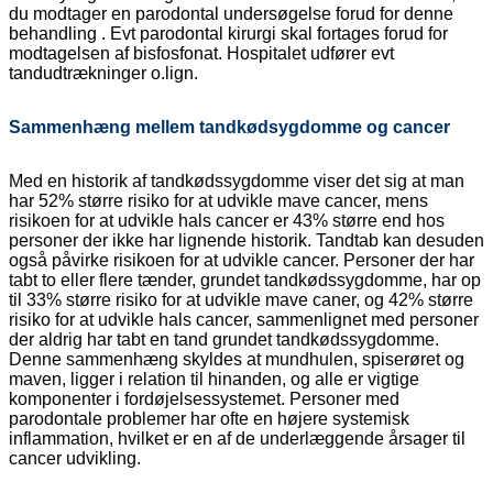
du modtager en parodontal undersøgelse forud for denne
behandling . Evt p
arodontal kirurgi skal fortages forud for
modtagelsen af bisfosfonat. Hospitalet udfører evt
tandudtrækninger o.lign.
Sammenhæng mellem tandkødsygdomme og cancer
Med en historik af tandkødssygdomme viser det sig at man
har 52% større risiko for at udvikle mave cancer, mens
risikoen for at udvikle hals cancer er 43% større end hos
personer der ikke har lignende historik. Tandtab kan desuden
også påvirke risikoen for at udvikle cancer. Personer der har
tabt to eller flere tænder, grundet tandkødssygdomme, har op
til 33% større risiko for at udvikle mave caner, og 42% større
risiko for at udvikle hals cancer, sammenlignet med personer
der aldrig har tabt en tand grundet tandkødssygdomme.
Denne sammenhæng skyldes at mundhulen, spiserøret og
maven, ligger i relation til hinanden, og alle er vigtige
komponenter i fordøjelsessystemet. Personer med
parodontale problemer har ofte en højere systemisk
inflammation, hvilket er en af de underlæggende årsager til
cancer udvikling.