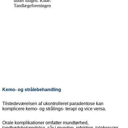
under tungen. Kilde:
Tandlægeforeningen
Kemo- og strålebehandling
Tilstedeværelsen af ukontrolleret paradentose kan
komplicere kemo- og strålings- terapi og vice versa.
Orale komplikationer omfatter mundtørhed,
tandkødsbetændelse, sår i munden, infektion, talebesvær,