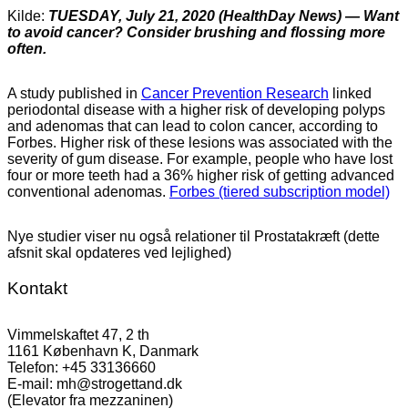
Kilde:
TUESDAY, July 21, 2020 (HealthDay News) — Want
to avoid cancer? Consider brushing and flossing more
often.
A study published in
Cancer Prevention Research
linked
periodontal disease with a higher risk of developing polyps
and adenomas that can lead to colon cancer, according to
Forbes. Higher risk of these lesions was associated with the
severity of gum disease. For example, people who have lost
four or more teeth had a 36% higher risk of getting advanced
conventional adenomas.
Forbes (tiered subscription model)
Nye studier viser nu også relationer til Prostatakræft (dette
afsnit skal opdateres ved lejlighed)
Kontakt
Vimmelskaftet 47, 2 th
1161 København K, Danmark
Telefon: +45 33136660
E-mail: mh@strogettand.dk
(Elevator fra mezzaninen)