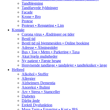
Tandblegning
Tandfarvede fyldninger
Facade
Krone • Bro
Protese
Proteser • Rengøring • Lim
Kontakt
Corona virus • Ændringer og tider
Bestil tid
Bestil tid på hjemmesiden • Online booking
Adresse • Åbningstider
Bus • Tog • Metro • Parkering • Taxa
Akut hjælp muligheder
Ny patient • Første besøg
Henvisende tandlæge • tandplejer • tandtekniker • læge
Helbred
Alkohol • Stoffer
Allergier
Alzheimers Dementia
Anoreksi • Bulimi
Arv • Stress • Stamceller
Diabetes
Dårlig ånde
Erektil Dysfunktion
Mave Tarm • Ernæring • Kost • IBS