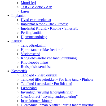
Mundskyl
Test • Bakterie • Arv
Laser
Implantat
Hvad er et implantat
Implantat Krone • Bro • Protese
Implantat Kirurgi • Knogle • Sinusløft
Periimplantitis
Hjemmetandpleje
Kirurgi
Tandudtrækning
Hjørnetand er ikke frembrudt
Visdomstand
Knoglebevarelse ved tandudtrækning
Knogleopbygning
Rodspidsbetændelse
Kosmetisk
Tandkød • Plastikkirurgi
Tandkød tilbagetrukket • For lang tand • Pinhole
Tandkød i overskud • For lidt tand
Læbebånd
Invisalign ”usynlig tandregulering”
ClearCorrect “usynlig tandregulering”
Instruktioner skinner
ClearSmile Inman Aligner ”hurtig tandregulering”