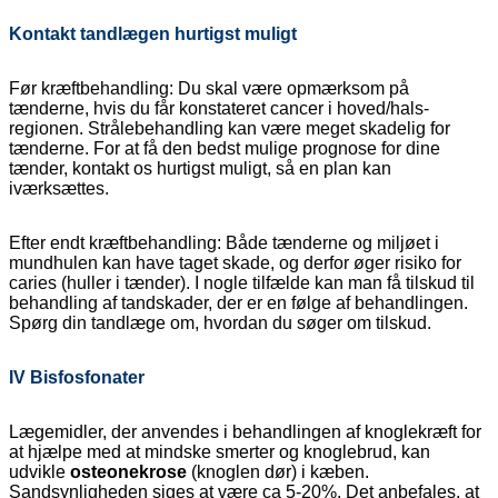
Kontakt tandlægen hurtigst muligt
Før kræftbehandling: Du skal være opmærksom på
tænderne, hvis du får konstateret cancer i hoved/hals-
regionen. Strålebehandling kan være meget skadelig for
tænderne. For at få den bedst mulige prognose for dine
tænder, kontakt os hurtigst muligt, så en plan kan
iværksættes.
Efter endt kræftbehandling: Både tænderne og miljøet i
mundhulen kan have taget skade, og derfor øger risiko for
caries (huller i tænder). I nogle tilfælde kan man få tilskud til
behandling af tandskader, der er en følge af behandlingen.
Spørg din tandlæge om, hvordan du søger om tilskud.
IV Bisfosfonater
Lægemidler, der anvendes i behandlingen af knoglekræft for
at hjælpe med at mindske smerter og knoglebrud, kan
udvikle
osteonekrose
(knoglen dør) i kæben.
Sandsynligheden siges at være ca 5-20%.
Det anbefales, at