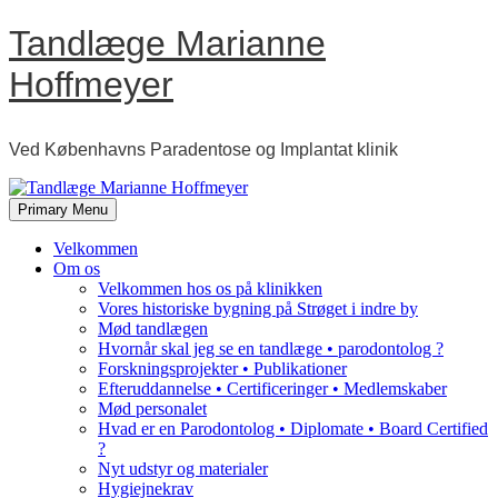
Skip
Tandlæge Marianne
to
content
Hoffmeyer
Ved Københavns Paradentose og Implantat klinik
Primary Menu
Velkommen
Om os
Velkommen hos os på klinikken
Vores historiske bygning på Strøget i indre by
Mød tandlægen
Hvornår skal jeg se en tandlæge • parodontolog ?
Forskningsprojekter • Publikationer
Efteruddannelse • Certificeringer • Medlemskaber
Mød personalet
Hvad er en Parodontolog • Diplomate • Board Certified
?
Nyt udstyr og materialer
Hygiejnekrav