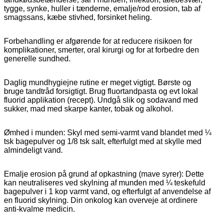
tygge, synke, huller i tænderne, emalje/rod erosion, tab af
smagssans, kæbe stivhed, forsinket heling.
Forbehandling er afgørende for at reducere risikoen for
komplikationer, smerter, oral kirurgi og for at forbedre den
generelle sundhed.
Daglig mundhygiejne rutine er meget vigtigt. Børste og
bruge tandtråd forsigtigt. Brug fluortandpasta og evt lokal
fluorid applikation (recept). Undgå slik og sodavand med
sukker,
mad med skarpe kanter, tobak og alkohol.
Ømhed i munden: Skyl med semi-varmt vand blandet med ¼
tsk bagepulver og 1/8 tsk salt, efterfulgt med at skylle med
almindeligt vand.
Emalje erosion på grund af opkastning (mave syrer): Dette
kan neutraliseres ved skylning af munden med ¼ teskefuld
bagepulver i 1 kop varmt vand, og efterfulgt af anvendelse af
en fluorid skylning. Din onkolog kan overveje at ordinere
anti-kvalme medicin.