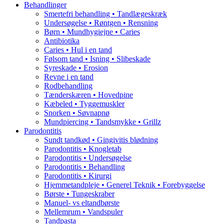
Behandlinger
Smertefri behandling • Tandlægeskræk
Undersøgelse • Røntgen • Rensning
Børn • Mundhygiejne • Caries
Antibiotika
Caries • Hul i en tand
Følsom tand • Isning • Slibeskade
Syreskade • Erosion
Revne i en tand
Rodbehandling
Tænderskæren • Hovedpine
Kæbeled • Tyggemuskler
Snorken • Søvnapnø
Mundpiercing • Tandsmykke • Grillz
Parodontitis
Sundt tandkød • Gingivitis blødning
Parodontitis • Knogletab
Parodontitis • Undersøgelse
Parodontitis • Behandling
Parodontitis • Kirurgi
Hjemmetandpleje • Generel Teknik • Forebyggelse
Børste • Tungeskraber
Manuel- vs eltandbørste
Mellemrum • Vandspuler
Tandpasta