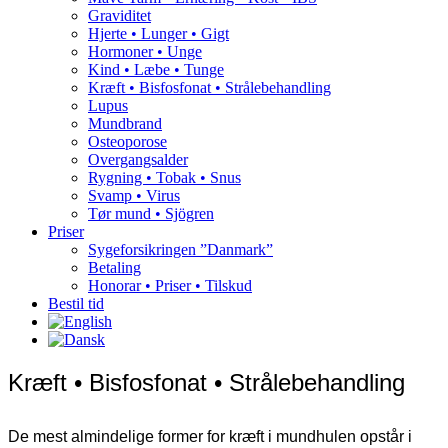
Graviditet
Hjerte • Lunger • Gigt
Hormoner • Unge
Kind • Læbe • Tunge
Kræft • Bisfosfonat • Strålebehandling
Lupus
Mundbrand
Osteoporose
Overgangsalder
Rygning • Tobak • Snus
Svamp • Virus
Tør mund • Sjögren
Priser
Sygeforsikringen ”Danmark”
Betaling
Honorar • Priser • Tilskud
Bestil tid
Kræft • Bisfosfonat • Strålebehandling
De mest almindelige former for kræft i mundhulen opstår i