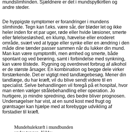
mundslimhinden. Sjældnere er det i mundspytkirtlen og
andre steder.
De hyppigste symptomer er forandringer i mundens
slimhinde. Tegn kan f.eks. være sår, der bløder let og ikke
heler inden for et par uger, røde eller hvide læsioner, smerte
eller følelsesløshed, en klump, hævelse eller eroderet
område, svært ved at tygge eller synke eller en ændring i den
måde dine tænder passer sammen når du lukker din mund.
Man kan være symptomfri, men ømhed og smerte, både
spontant og ved berøring, samt i forbindelse med synkning,
kan være tilstede. Rygning og overdrevet forbrug af alkohol
er de største årsager. En kombination og begge dele virker
forstærkende. Det er vigtigt med tandlægebesøg. Mener din
tandlæge, du har kræft, vil du blive sendt videre til en
specialist. Selve behandlingen vil foregå på et hospital, hvor
man enten vælger strålebehandling eller operation. Jo
hurtigere, jo mindre spredning, des bedre bliver prognosen.
Undersøgelser har vist, at en sund kost med frugt og
grøntsager kan hjælpe med at forebygge udvikling af
forstadier til kræft.
Mundehulekræft i mundbunden