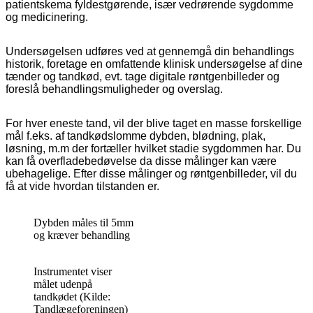
patientskema fyldestgørende, især vedrørende sygdomme
og medicinering.
Undersøgelsen udføres ved at gennemgå din behandlings
historik, foretage en omfattende klinisk undersøgelse af dine
tænder og tandkød, evt. tage digitale røntgenbilleder og
foreslå behandlingsmuligheder og overslag.
For hver eneste tand, vil der blive taget en masse forskellige
mål f.eks. af tandkødslomme dybden, blødning, plak,
løsning, m.m der fortæller hvilket stadie sygdommen har. Du
kan få overfladebedøvelse da disse målinger kan være
ubehagelige. Efter disse målinger og røntgenbilleder, vil du
få at vide hvordan tilstanden er.
Dybden måles til 5mm
og kræver behandling
Instrumentet viser
målet udenpå
tandkødet (Kilde:
Tandlægeforeningen)