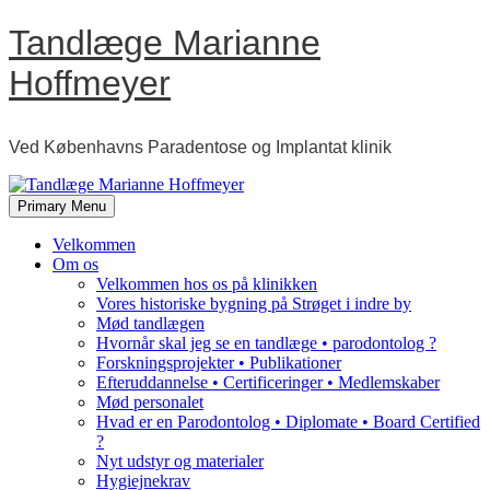
Skip
Tandlæge Marianne
to
content
Hoffmeyer
Ved Københavns Paradentose og Implantat klinik
Primary Menu
Velkommen
Om os
Velkommen hos os på klinikken
Vores historiske bygning på Strøget i indre by
Mød tandlægen
Hvornår skal jeg se en tandlæge • parodontolog ?
Forskningsprojekter • Publikationer
Efteruddannelse • Certificeringer • Medlemskaber
Mød personalet
Hvad er en Parodontolog • Diplomate • Board Certified
?
Nyt udstyr og materialer
Hygiejnekrav