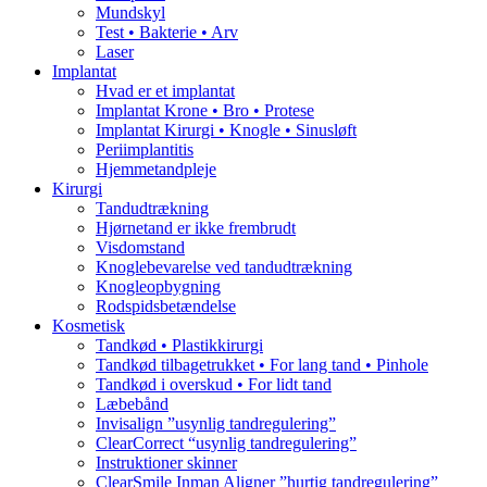
Mundskyl
Test • Bakterie • Arv
Laser
Implantat
Hvad er et implantat
Implantat Krone • Bro • Protese
Implantat Kirurgi • Knogle • Sinusløft
Periimplantitis
Hjemmetandpleje
Kirurgi
Tandudtrækning
Hjørnetand er ikke frembrudt
Visdomstand
Knoglebevarelse ved tandudtrækning
Knogleopbygning
Rodspidsbetændelse
Kosmetisk
Tandkød • Plastikkirurgi
Tandkød tilbagetrukket • For lang tand • Pinhole
Tandkød i overskud • For lidt tand
Læbebånd
Invisalign ”usynlig tandregulering”
ClearCorrect “usynlig tandregulering”
Instruktioner skinner
ClearSmile Inman Aligner ”hurtig tandregulering”