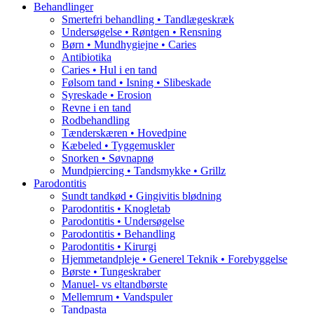
Behandlinger
Smertefri behandling • Tandlægeskræk
Undersøgelse • Røntgen • Rensning
Børn • Mundhygiejne • Caries
Antibiotika
Caries • Hul i en tand
Følsom tand • Isning • Slibeskade
Syreskade • Erosion
Revne i en tand
Rodbehandling
Tænderskæren • Hovedpine
Kæbeled • Tyggemuskler
Snorken • Søvnapnø
Mundpiercing • Tandsmykke • Grillz
Parodontitis
Sundt tandkød • Gingivitis blødning
Parodontitis • Knogletab
Parodontitis • Undersøgelse
Parodontitis • Behandling
Parodontitis • Kirurgi
Hjemmetandpleje • Generel Teknik • Forebyggelse
Børste • Tungeskraber
Manuel- vs eltandbørste
Mellemrum • Vandspuler
Tandpasta