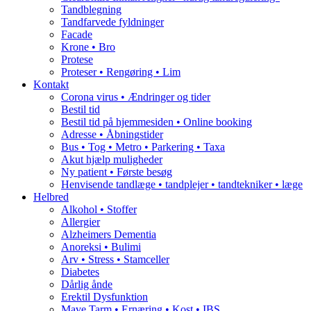
Tandblegning
Tandfarvede fyldninger
Facade
Krone • Bro
Protese
Proteser • Rengøring • Lim
Kontakt
Corona virus • Ændringer og tider
Bestil tid
Bestil tid på hjemmesiden • Online booking
Adresse • Åbningstider
Bus • Tog • Metro • Parkering • Taxa
Akut hjælp muligheder
Ny patient • Første besøg
Henvisende tandlæge • tandplejer • tandtekniker • læge
Helbred
Alkohol • Stoffer
Allergier
Alzheimers Dementia
Anoreksi • Bulimi
Arv • Stress • Stamceller
Diabetes
Dårlig ånde
Erektil Dysfunktion
Mave Tarm • Ernæring • Kost • IBS