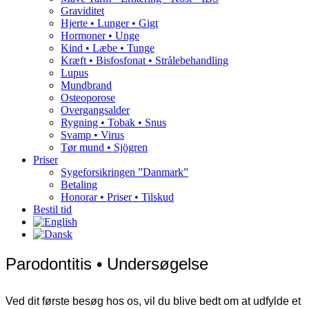
Graviditet
Hjerte • Lunger • Gigt
Hormoner • Unge
Kind • Læbe • Tunge
Kræft • Bisfosfonat • Strålebehandling
Lupus
Mundbrand
Osteoporose
Overgangsalder
Rygning • Tobak • Snus
Svamp • Virus
Tør mund • Sjögren
Priser
Sygeforsikringen ”Danmark”
Betaling
Honorar • Priser • Tilskud
Bestil tid
Parodontitis • Undersøgelse
Ved dit første besøg hos os, vil du blive bedt om at udfylde et