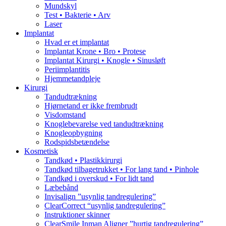
Mundskyl
Test • Bakterie • Arv
Laser
Implantat
Hvad er et implantat
Implantat Krone • Bro • Protese
Implantat Kirurgi • Knogle • Sinusløft
Periimplantitis
Hjemmetandpleje
Kirurgi
Tandudtrækning
Hjørnetand er ikke frembrudt
Visdomstand
Knoglebevarelse ved tandudtrækning
Knogleopbygning
Rodspidsbetændelse
Kosmetisk
Tandkød • Plastikkirurgi
Tandkød tilbagetrukket • For lang tand • Pinhole
Tandkød i overskud • For lidt tand
Læbebånd
Invisalign ”usynlig tandregulering”
ClearCorrect “usynlig tandregulering”
Instruktioner skinner
ClearSmile Inman Aligner ”hurtig tandregulering”