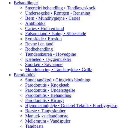
Behandlinger
Smertefri behandling • Tandlægeskræk
Undersøgelse • Røntgen • Rensning
Børn • Mundhygiejne • Caries
Antibiotika
Caries • Hul i en tand
Følsom tand • Isning • Slibeskade
Syreskade • Erosion
Revne i en tand
Rodbehandling
Tænderskæren • Hovedpine
Kæbeled • Tyggemuskler
Snorken • Søvnapnø
Mundpiercing • Tandsmykke • Grillz
Parodontitis
Sundt tandkød • Gingivitis blødning
Parodontitis • Knogletab
Parodontitis • Undersøgelse
Parodontitis • Behandling
Parodontitis • Kirurgi
Hjemmetandpleje • Generel Teknik • Forebyggelse
Børste • Tungeskraber
Manuel- vs eltandbørste
Mellemrum • Vandspuler
Tandpasta