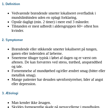
1. Definition
Vedvarende brændende smerter lokaliseret overfladisk i
mundslimhinden uden en oplagt forklaring.
Opstår dagligt (min. 2 timer) i mere end 3 måneder.
Tilstanden er mest udbredt i aldersgruppen 60+ oftest hos
kvinder.
2. Symptomer
Brændende eller stikkende smerter lokaliseret på tungen,
ganen eller indersiden af læberne.
Smerterne tiltager typisk i løbet af dagen og er værst om
aftenen. De kan forværres ved stress, træthed, anspændthed
og tale.
Fornemmelse af mundtørhed og/eller ændret smag (bitter eller
metallisk smag).
Mange patienter har desuden søvnforstyrrelser, lider af angst
eller depression.
3. Ætiologi
Man kender ikke årsagen.
Skyldes formegentlig skade på nervecellerne i mundhulen.