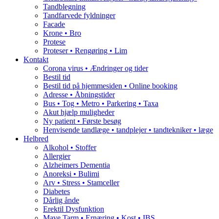
Tandblegning
Tandfarvede fyldninger
Facade
Krone • Bro
Protese
Proteser • Rengøring • Lim
Kontakt
Corona virus • Ændringer og tider
Bestil tid
Bestil tid på hjemmesiden • Online booking
Adresse • Åbningstider
Bus • Tog • Metro • Parkering • Taxa
Akut hjælp muligheder
Ny patient • Første besøg
Henvisende tandlæge • tandplejer • tandtekniker • læge
Helbred
Alkohol • Stoffer
Allergier
Alzheimers Dementia
Anoreksi • Bulimi
Arv • Stress • Stamceller
Diabetes
Dårlig ånde
Erektil Dysfunktion
Mave Tarm • Ernæring • Kost • IBS