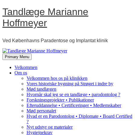
Skip
Tandlæge Marianne
to
content
Hoffmeyer
Ved Københavns Paradentose og Implantat klinik
Primary Menu
Velkommen
Om os
Velkommen hos os på klinikken
Vores historiske bygning på Strøget i indre by
Mød tandlægen
Hvornår skal jeg se en tandlæge • parodontolog ?
Forskningsprojekter • Publikationer
Efteruddannelse • Certificeringer • Medlemskaber
Mød personalet
Hvad er en Parodontolog • Diplomate • Board Certified
?
Nyt udstyr og materialer
Hygiejnekrav