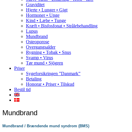
Graviditet
Hjerte • Lunger • Gigt
Hormoner • Unge
Kind • Læbe • Tunge
Kræft • Bisfosfonat • Strålebehandling
Lupus
Mundbrand
Osteoporose
Overgangsalder
Rygning • Tobak • Snus
Svamp • Virus
Tør mund • Sjögren
Priser
Sygeforsikringen ”Danmark”
Betaling
Honorar • Priser • Tilskud
Bestil tid
Mundbrand
Mundbrand / Brændende mund syndrom (BMS)