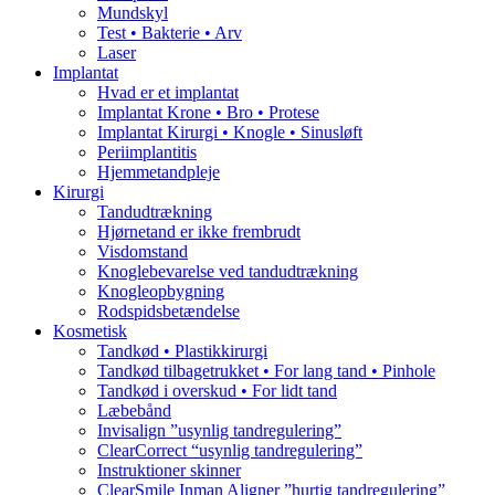
Mundskyl
Test • Bakterie • Arv
Laser
Implantat
Hvad er et implantat
Implantat Krone • Bro • Protese
Implantat Kirurgi • Knogle • Sinusløft
Periimplantitis
Hjemmetandpleje
Kirurgi
Tandudtrækning
Hjørnetand er ikke frembrudt
Visdomstand
Knoglebevarelse ved tandudtrækning
Knogleopbygning
Rodspidsbetændelse
Kosmetisk
Tandkød • Plastikkirurgi
Tandkød tilbagetrukket • For lang tand • Pinhole
Tandkød i overskud • For lidt tand
Læbebånd
Invisalign ”usynlig tandregulering”
ClearCorrect “usynlig tandregulering”
Instruktioner skinner
ClearSmile Inman Aligner ”hurtig tandregulering”