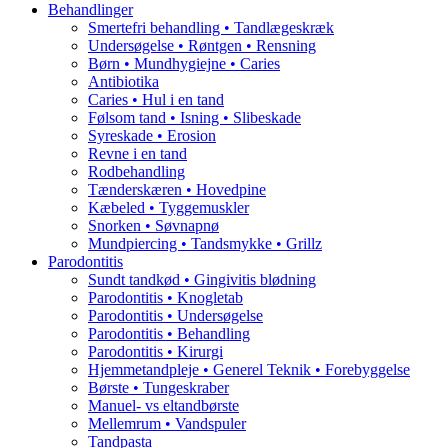
Behandlinger
Smertefri behandling • Tandlægeskræk
Undersøgelse • Røntgen • Rensning
Børn • Mundhygiejne • Caries
Antibiotika
Caries • Hul i en tand
Følsom tand • Isning • Slibeskade
Syreskade • Erosion
Revne i en tand
Rodbehandling
Tænderskæren • Hovedpine
Kæbeled • Tyggemuskler
Snorken • Søvnapnø
Mundpiercing • Tandsmykke • Grillz
Parodontitis
Sundt tandkød • Gingivitis blødning
Parodontitis • Knogletab
Parodontitis • Undersøgelse
Parodontitis • Behandling
Parodontitis • Kirurgi
Hjemmetandpleje • Generel Teknik • Forebyggelse
Børste • Tungeskraber
Manuel- vs eltandbørste
Mellemrum • Vandspuler
Tandpasta