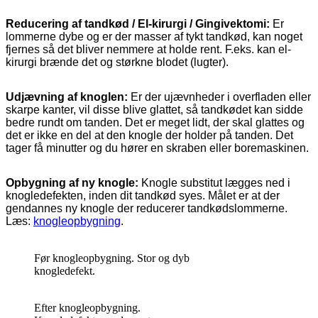
Reducering af tandkød / El-kirurgi / Gingivektomi:
Er
lommerne dybe og er der masser af tykt tandkød, kan noget
fjernes så det bliver nemmere at holde rent. F.eks. kan el-
kirurgi brænde det og størkne blodet (lugter).
Udjævning af knoglen:
Er der ujævnheder i overfladen eller
skarpe kanter, vil disse blive glattet, så tandkødet kan sidde
bedre rundt om tanden. Det er meget lidt, der skal glattes og
det er ikke en del at den knogle der holder på tanden. Det
tager få minutter og du hører en skraben eller boremaskinen.
Opbygning af ny knogle:
Knogle substitut lægges ned i
knogledefekten, inden dit tandkød syes. Målet er at der
gendannes ny knogle der reducerer tandkødslommerne.
Læs:
knogleopbygning
.
Før knogleopbygning. Stor og dyb
knogledefekt.
Efter knogleopbygning.