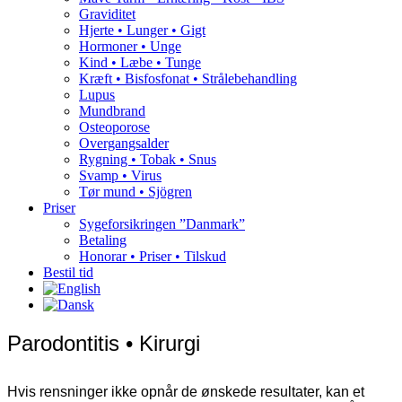
Graviditet
Hjerte • Lunger • Gigt
Hormoner • Unge
Kind • Læbe • Tunge
Kræft • Bisfosfonat • Strålebehandling
Lupus
Mundbrand
Osteoporose
Overgangsalder
Rygning • Tobak • Snus
Svamp • Virus
Tør mund • Sjögren
Priser
Sygeforsikringen ”Danmark”
Betaling
Honorar • Priser • Tilskud
Bestil tid
Parodontitis • Kirurgi
Hvis rensninger ikke opnår de ønskede resultater, kan et