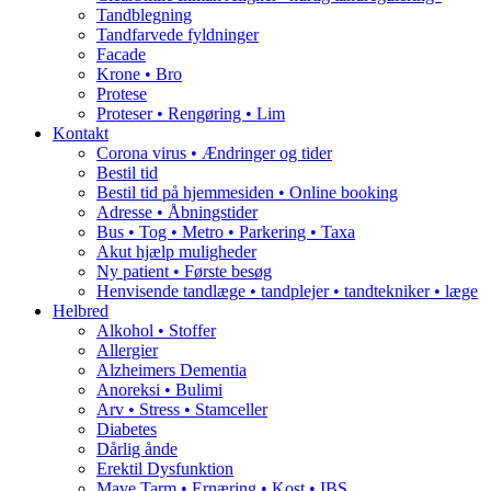
Tandblegning
Tandfarvede fyldninger
Facade
Krone • Bro
Protese
Proteser • Rengøring • Lim
Kontakt
Corona virus • Ændringer og tider
Bestil tid
Bestil tid på hjemmesiden • Online booking
Adresse • Åbningstider
Bus • Tog • Metro • Parkering • Taxa
Akut hjælp muligheder
Ny patient • Første besøg
Henvisende tandlæge • tandplejer • tandtekniker • læge
Helbred
Alkohol • Stoffer
Allergier
Alzheimers Dementia
Anoreksi • Bulimi
Arv • Stress • Stamceller
Diabetes
Dårlig ånde
Erektil Dysfunktion
Mave Tarm • Ernæring • Kost • IBS