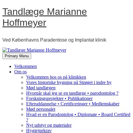
Skip
Tandlæge Marianne
to
content
Hoffmeyer
Ved Københavns Paradentose og Implantat klinik
Primary Menu
Velkommen
Om os
Velkommen hos os på klinikken
Vores historiske bygning på Strøget i indre by
Mød tandlægen
Hvornår skal jeg se en tandlæge • parodontolog ?
Forskningsprojekter • Publikationer
Efteruddannelse • Certificeringer • Medlemskaber
Mød personalet
Hvad er en Parodontolog • Diplomate • Board Certified
?
Nyt udstyr og materialer
Hygiejnekrav