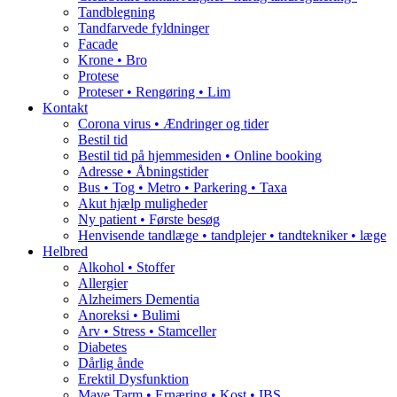
Tandblegning
Tandfarvede fyldninger
Facade
Krone • Bro
Protese
Proteser • Rengøring • Lim
Kontakt
Corona virus • Ændringer og tider
Bestil tid
Bestil tid på hjemmesiden • Online booking
Adresse • Åbningstider
Bus • Tog • Metro • Parkering • Taxa
Akut hjælp muligheder
Ny patient • Første besøg
Henvisende tandlæge • tandplejer • tandtekniker • læge
Helbred
Alkohol • Stoffer
Allergier
Alzheimers Dementia
Anoreksi • Bulimi
Arv • Stress • Stamceller
Diabetes
Dårlig ånde
Erektil Dysfunktion
Mave Tarm • Ernæring • Kost • IBS