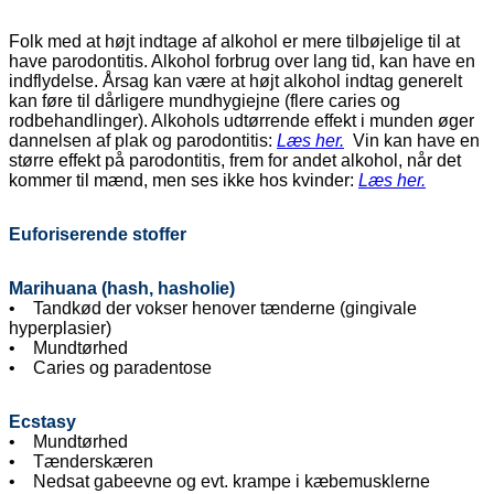
Folk med at højt indtage af alkohol er mere tilbøjelige til at
have parodontitis. Alkohol forbrug over lang tid, kan have en
indflydelse. Årsag kan være at højt alkohol indtag generelt
kan føre til dårligere mundhygiejne (flere caries og
rodbehandlinger). Alkohols udtørrende effekt i munden øger
dannelsen af plak og parodontitis:
Læs her.
Vin kan have en
større effekt på parodontitis, frem for andet alkohol,
når det
kommer til mænd, men ses ikke hos kvinder:
Læs her.
Euforiserende stoffer
Marihuana (hash, hasholie)
• Tandkød der vokser henover tænderne (gingivale
hyperplasier)
• Mundtørhed
• Caries og paradentose
Ecstasy
• Mundtørhed
• Tænderskæren
• Nedsat gabeevne og evt. krampe i kæbemusklerne