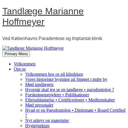
Skip
Tandlæge Marianne
to
content
Hoffmeyer
Ved Københavns Paradentose og Implantat klinik
Primary Menu
Velkommen
Om os
Velkommen hos os på klinikken
Vores historiske bygning på Strøget i indre by
Mød tandlægen
Hvornår skal jeg se en tandlæge • parodontolog ?
Forskningsprojekter • Publikationer
Efteruddannelse • Certificeringer • Medlemskaber
Mød personalet
Hvad er en Parodontolog • Diplomate • Board Certified
?
Nyt udstyr og materialer
Hygiejnekrav