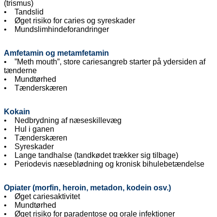
(trismus)
• Tandslid
• Øget risiko for caries og syreskader
• Mundslimhindeforandringer
Amfetamin og metamfetamin
• ”Meth mouth”, store cariesangreb starter på ydersiden af
tænderne
• Mundtørhed
• Tænderskæren
Kokain
• Nedbrydning af næseskillevæg
• Hul i ganen
• Tænderskæren
• Syreskader
• Lange tandhalse (tandkødet trækker sig tilbage)
• Periodevis næseblødning og kronisk bihulebetændelse
Opiater (morfin, heroin, metadon, kodein osv.)
• Øget cariesaktivitet
• Mundtørhed
• Øget risiko for paradentose og orale infektioner