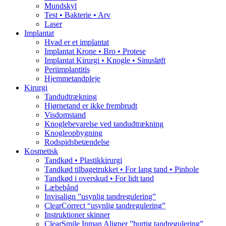
Mundskyl
Test • Bakterie • Arv
Laser
Implantat
Hvad er et implantat
Implantat Krone • Bro • Protese
Implantat Kirurgi • Knogle • Sinusløft
Periimplantitis
Hjemmetandpleje
Kirurgi
Tandudtrækning
Hjørnetand er ikke frembrudt
Visdomstand
Knoglebevarelse ved tandudtrækning
Knogleopbygning
Rodspidsbetændelse
Kosmetisk
Tandkød • Plastikkirurgi
Tandkød tilbagetrukket • For lang tand • Pinhole
Tandkød i overskud • For lidt tand
Læbebånd
Invisalign ”usynlig tandregulering”
ClearCorrect “usynlig tandregulering”
Instruktioner skinner
ClearSmile Inman Aligner ”hurtig tandregulering”