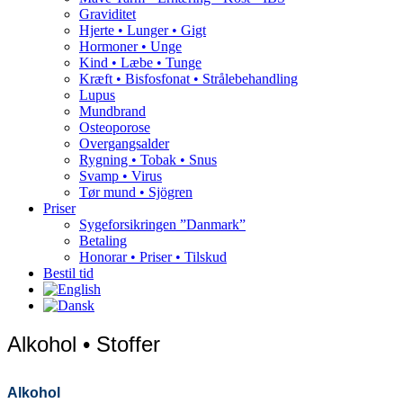
Graviditet
Hjerte • Lunger • Gigt
Hormoner • Unge
Kind • Læbe • Tunge
Kræft • Bisfosfonat • Strålebehandling
Lupus
Mundbrand
Osteoporose
Overgangsalder
Rygning • Tobak • Snus
Svamp • Virus
Tør mund • Sjögren
Priser
Sygeforsikringen ”Danmark”
Betaling
Honorar • Priser • Tilskud
Bestil tid
Alkohol • Stoffer
Alkohol