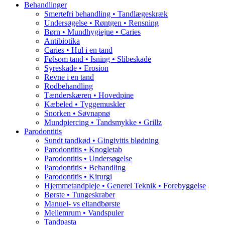
Behandlinger
Smertefri behandling • Tandlægeskræk
Undersøgelse • Røntgen • Rensning
Børn • Mundhygiejne • Caries
Antibiotika
Caries • Hul i en tand
Følsom tand • Isning • Slibeskade
Syreskade • Erosion
Revne i en tand
Rodbehandling
Tænderskæren • Hovedpine
Kæbeled • Tyggemuskler
Snorken • Søvnapnø
Mundpiercing • Tandsmykke • Grillz
Parodontitis
Sundt tandkød • Gingivitis blødning
Parodontitis • Knogletab
Parodontitis • Undersøgelse
Parodontitis • Behandling
Parodontitis • Kirurgi
Hjemmetandpleje • Generel Teknik • Forebyggelse
Børste • Tungeskraber
Manuel- vs eltandbørste
Mellemrum • Vandspuler
Tandpasta