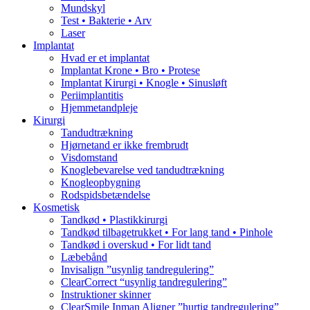
Mundskyl
Test • Bakterie • Arv
Laser
Implantat
Hvad er et implantat
Implantat Krone • Bro • Protese
Implantat Kirurgi • Knogle • Sinusløft
Periimplantitis
Hjemmetandpleje
Kirurgi
Tandudtrækning
Hjørnetand er ikke frembrudt
Visdomstand
Knoglebevarelse ved tandudtrækning
Knogleopbygning
Rodspidsbetændelse
Kosmetisk
Tandkød • Plastikkirurgi
Tandkød tilbagetrukket • For lang tand • Pinhole
Tandkød i overskud • For lidt tand
Læbebånd
Invisalign ”usynlig tandregulering”
ClearCorrect “usynlig tandregulering”
Instruktioner skinner
ClearSmile Inman Aligner ”hurtig tandregulering”