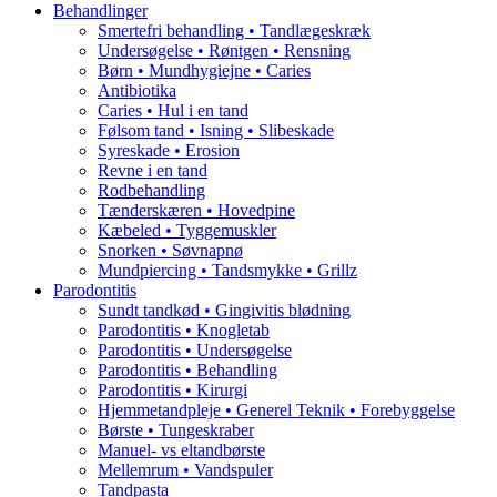
Behandlinger
Smertefri behandling • Tandlægeskræk
Undersøgelse • Røntgen • Rensning
Børn • Mundhygiejne • Caries
Antibiotika
Caries • Hul i en tand
Følsom tand • Isning • Slibeskade
Syreskade • Erosion
Revne i en tand
Rodbehandling
Tænderskæren • Hovedpine
Kæbeled • Tyggemuskler
Snorken • Søvnapnø
Mundpiercing • Tandsmykke • Grillz
Parodontitis
Sundt tandkød • Gingivitis blødning
Parodontitis • Knogletab
Parodontitis • Undersøgelse
Parodontitis • Behandling
Parodontitis • Kirurgi
Hjemmetandpleje • Generel Teknik • Forebyggelse
Børste • Tungeskraber
Manuel- vs eltandbørste
Mellemrum • Vandspuler
Tandpasta