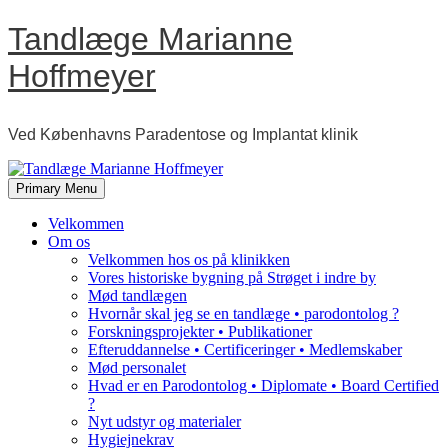
Skip
Tandlæge Marianne
to
content
Hoffmeyer
Ved Københavns Paradentose og Implantat klinik
Primary Menu
Velkommen
Om os
Velkommen hos os på klinikken
Vores historiske bygning på Strøget i indre by
Mød tandlægen
Hvornår skal jeg se en tandlæge • parodontolog ?
Forskningsprojekter • Publikationer
Efteruddannelse • Certificeringer • Medlemskaber
Mød personalet
Hvad er en Parodontolog • Diplomate • Board Certified
?
Nyt udstyr og materialer
Hygiejnekrav