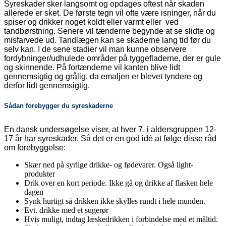
Syreskader sker langsomt og opdages oftest når skaden
allerede er sket. De første tegn vil ofte være isninger, når du
spiser og drikker noget koldt eller varmt eller ved
tandbørstning. Senere vil tænderne begynde at se slidte og
misfarvede ud. Tandlægen kan se skaderne lang tid før du
selv kan. I de sene stadier vil man kunne observere
fordybninger/udhulede områder på tyggefladerne, der er gule
og skinnende. På fortænderne vil kanten blive lidt
gennemsigtig og grålig, da emaljen er blevet tyndere og
derfor lidt gennemsigtig.
Sådan forebygger du syreskaderne
En dansk undersøgelse viser, at hver 7. i aldersgruppen 12-
17 år har syreskader. Så det er en god idé at følge disse råd
om forebyggelse:
Skær ned på syrlige drikke- og fødevarer. Også light-
produkter
Drik over en kort periode. Ikke gå og drikke af flasken hele
dagen
Synk hurtigt så drikken ikke skylles rundt i hele munden.
Evt. drikke med et sugerør
Hvis muligt, indtag læskedrikken i forbindelse med et måltid.