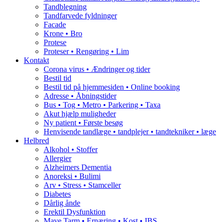
Tandblegning
Tandfarvede fyldninger
Facade
Krone • Bro
Protese
Proteser • Rengøring • Lim
Kontakt
Corona virus • Ændringer og tider
Bestil tid
Bestil tid på hjemmesiden • Online booking
Adresse • Åbningstider
Bus • Tog • Metro • Parkering • Taxa
Akut hjælp muligheder
Ny patient • Første besøg
Henvisende tandlæge • tandplejer • tandtekniker • læge
Helbred
Alkohol • Stoffer
Allergier
Alzheimers Dementia
Anoreksi • Bulimi
Arv • Stress • Stamceller
Diabetes
Dårlig ånde
Erektil Dysfunktion
Mave Tarm • Ernæring • Kost • IBS