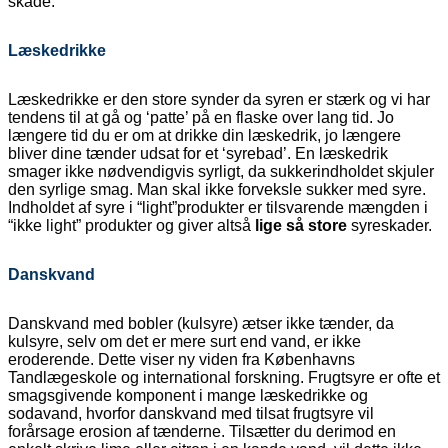
skade.
Læskedrikke
Læskedrikke er den store synder da syren er stærk og vi har
tendens til at gå og ‘patte’ på en flaske over lang tid. Jo
længere tid du er om at drikke din læskedrik, jo længere
bliver dine tænder udsat for et ‘syrebad’. En læskedrik
smager ikke nødvendigvis syrligt, da sukkerindholdet skjuler
den syrlige smag. Man skal ikke forveksle sukker med syre.
Indholdet af syre i “light”produkter er tilsvarende mængden i
“ikke light” produkter og giver altså
lige så store
syreskader.
Danskvand
Danskvand med bobler (kulsyre) ætser ikke tænder, da
kulsyre, selv om det er mere surt end vand, er ikke
eroderende. Dette viser ny viden fra Københavns
Tandlægeskole og international forskning. Frugtsyre er ofte et
smagsgivende komponent i mange læskedrikke og
sodavand, hvorfor danskvand med tilsat frugtsyre vil
forårsage erosion af tænderne. Tilsætter du derimod en