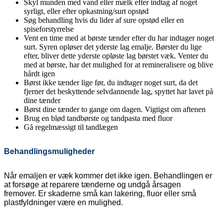
Skyl munden med vand eller mælk efter indtag af noget
syrligt, eller efter opkastning/surt opstød
Søg behandling hvis du lider af sure opstød eller en
spiseforstyrrelse
Vent en time med at børste tænder efter du har indtager noget
surt. Syren opløser det yderste lag emalje. Børster du lige
efter, bliver dette yderste opløste lag børstet væk. Venter du
med at børste, har det mulighed for at remineralisere og blive
hårdt igen
Børst ikke tænder lige før, du indtager noget surt, da det
fjerner det beskyttende selvdannende lag, spyttet har lavet på
dine tænder
Børst dine tænder to gange om dagen. Vigtigst om aftenen
Brug en blød tandbørste og tandpasta med fluor
Gå regelmæssigt til tandlægen
Behandlingsmuligheder
Når emaljen er væk kommer det ikke igen. Behandlingen er
at forsøge at reparere tænderne og undgå årsagen
fremover. Er skaderne små kan lakering, fluor eller små
plastfyldninger være en mulighed.