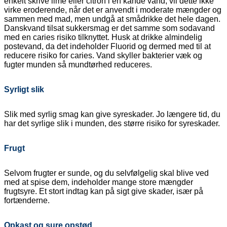
enkelt skrive lime eller citron i en kande vand, vil dette ikke
virke eroderende, når det er anvendt i moderate mængder og
sammen med mad, men undgå at smådrikke det hele dagen.
Danskvand tilsat sukkersmag er det samme som sodavand
med en caries risiko tilknyttet. Husk at drikke almindelig
postevand, da det indeholder Fluorid og dermed med til at
reducere risiko for caries. Vand skyller bakterier væk og
fugter munden så mundtørhed reduceres.
Syrligt slik
Slik med syrlig smag kan give syreskader. Jo længere tid, du
har det syrlige slik i munden, des større risiko for syreskader.
Frugt
Selvom frugter er sunde, og du selvfølgelig skal blive ved
med at spise dem, indeholder mange store mængder
frugtsyre. Et stort indtag kan på sigt give skader, især på
fortænderne.
Opkast og sure
opstød