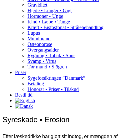
Graviditet
Hjerte • Lunger • Gigt
Hormoner • Unge
Kind • Læbe • Tunge
Kræft • Bisfosfonat • Strålebehandling
Lupus
Mundbrand
Osteoporose
Overgangsalder
Rygning • Tobak • Snus
Svamp • Virus
Tør mund • Sjögren
Priser
Sygeforsikringen ”Danmark”
Betaling
Honorar • Priser • Tilskud
Bestil tid
Syreskade • Erosion
Efter læskedrikke har gjort sit indtog, er mængden af