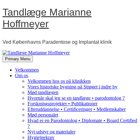
Skip
Tandlæge Marianne
to
content
Hoffmeyer
Ved Københavns Paradentose og Implantat klinik
Primary Menu
Velkommen
Om os
Velkommen hos os på klinikken
Vores historiske bygning på Strøget i indre by
Mød tandlægen
Hvornår skal jeg se en tandlæge • parodontolog ?
Forskningsprojekter • Publikationer
Efteruddannelse • Certificeringer • Medlemskaber
Mød personalet
Hvad er en Parodontolog • Diplomate • Board Certified
?
Nyt udstyr og materialer
Hygiejnekrav