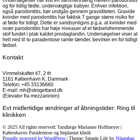
Undersøgelser har vist en sammenhæng mellem parodontitis
og for tidlig fødte, undervægtige babyer. Enhver infektion,
også parodontitis, bør undgås gennem graviditeten. Gravide
kvinder med parodontitis har faktisk 7 gange større risiko for
at føde for tidligt. Dette er sandsynligvis p.g.a. at kvinder med
svær parodontitis har høje niveauer af et fødselsfremmende
stof fundet i plak kaldet prostaglandin.
Undersøgelser viser at
helt ned til to paradentose ramte tænder, bevirker en for tidligt
fødsel.
Kontakt
Vimmelskaftet 47, 2 th
1161 København K, Danmark
Telefon: +45 33136660
E-mail: mh@strogettand.dk
(Elevator fra mezzaninen)
Evt midlertidige ændringer af åbningstider: Ring til
klinikken
© 2025 All rights reserved: Tandlæge Marianne Hoffmeyer |
Københavns Paradentose og Implantat klinik
Proudly powered by WordPress
|
Theme: Simple Life by
Nilambar
.