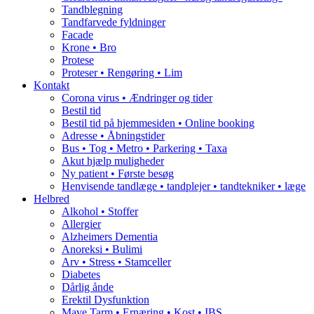
Tandblegning
Tandfarvede fyldninger
Facade
Krone • Bro
Protese
Proteser • Rengøring • Lim
Kontakt
Corona virus • Ændringer og tider
Bestil tid
Bestil tid på hjemmesiden • Online booking
Adresse • Åbningstider
Bus • Tog • Metro • Parkering • Taxa
Akut hjælp muligheder
Ny patient • Første besøg
Henvisende tandlæge • tandplejer • tandtekniker • læge
Helbred
Alkohol • Stoffer
Allergier
Alzheimers Dementia
Anoreksi • Bulimi
Arv • Stress • Stamceller
Diabetes
Dårlig ånde
Erektil Dysfunktion
Mave Tarm • Ernæring • Kost • IBS