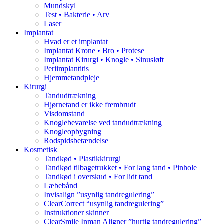
Mundskyl
Test • Bakterie • Arv
Laser
Implantat
Hvad er et implantat
Implantat Krone • Bro • Protese
Implantat Kirurgi • Knogle • Sinusløft
Periimplantitis
Hjemmetandpleje
Kirurgi
Tandudtrækning
Hjørnetand er ikke frembrudt
Visdomstand
Knoglebevarelse ved tandudtrækning
Knogleopbygning
Rodspidsbetændelse
Kosmetisk
Tandkød • Plastikkirurgi
Tandkød tilbagetrukket • For lang tand • Pinhole
Tandkød i overskud • For lidt tand
Læbebånd
Invisalign ”usynlig tandregulering”
ClearCorrect “usynlig tandregulering”
Instruktioner skinner
ClearSmile Inman Aligner ”hurtig tandregulering”