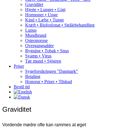
Graviditet
Hjerte • Lunger • Gigt
Hormoner • Unge
Kind • Læbe • Tunge
Kræft • Bisfosfonat • Strålebehandling
Lupus
Mundbrand
Osteoporose
Overgangsalder
Rygning • Tobak • Snus
Svamp • Virus
Tør mund • Sjögren
Priser
Sygeforsikringen ”Danmark”
Betaling
Honorar • Priser • Tilskud
Bestil tid
Graviditet
Vordende mødre ofte kan rammes at øget