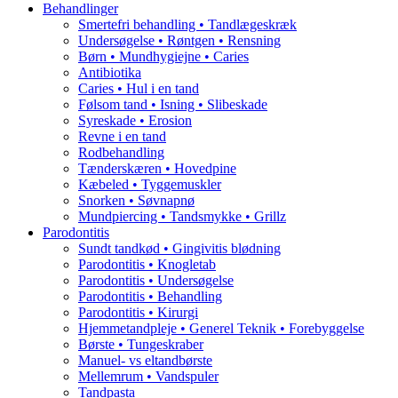
Behandlinger
Smertefri behandling • Tandlægeskræk
Undersøgelse • Røntgen • Rensning
Børn • Mundhygiejne • Caries
Antibiotika
Caries • Hul i en tand
Følsom tand • Isning • Slibeskade
Syreskade • Erosion
Revne i en tand
Rodbehandling
Tænderskæren • Hovedpine
Kæbeled • Tyggemuskler
Snorken • Søvnapnø
Mundpiercing • Tandsmykke • Grillz
Parodontitis
Sundt tandkød • Gingivitis blødning
Parodontitis • Knogletab
Parodontitis • Undersøgelse
Parodontitis • Behandling
Parodontitis • Kirurgi
Hjemmetandpleje • Generel Teknik • Forebyggelse
Børste • Tungeskraber
Manuel- vs eltandbørste
Mellemrum • Vandspuler
Tandpasta