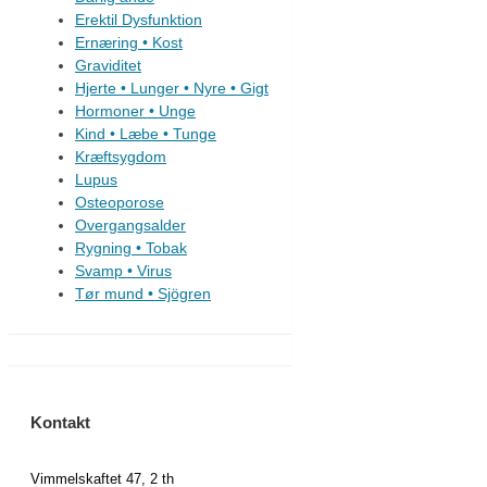
Erektil Dysfunktion
Ernæring • Kost
Graviditet
Hjerte • Lunger • Nyre
•
Gigt
Hormoner • Unge
Kind • Læbe • Tunge
Kræftsygdom
Lupus
Osteoporose
Overgangsalder
Rygning • Tobak
Svamp • Virus
Tør mund • Sjögren
Kontakt
Vimmelskaftet 47, 2 th