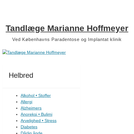
Skip
to
content
Tandlæge Marianne Hoffmeyer
Ved Københavns Paradentose og Implantat klinik
Helbred
Alkohol • Stoffer
Allergi
Alzheimers
Anoreksi • Bulimi
Arvelighed • Stress
Diabetes
Dårlig ånde