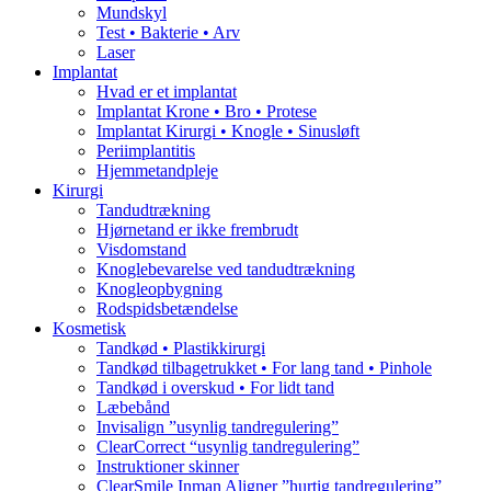
Mundskyl
Test • Bakterie • Arv
Laser
Implantat
Hvad er et implantat
Implantat Krone • Bro • Protese
Implantat Kirurgi • Knogle • Sinusløft
Periimplantitis
Hjemmetandpleje
Kirurgi
Tandudtrækning
Hjørnetand er ikke frembrudt
Visdomstand
Knoglebevarelse ved tandudtrækning
Knogleopbygning
Rodspidsbetændelse
Kosmetisk
Tandkød • Plastikkirurgi
Tandkød tilbagetrukket • For lang tand • Pinhole
Tandkød i overskud • For lidt tand
Læbebånd
Invisalign ”usynlig tandregulering”
ClearCorrect “usynlig tandregulering”
Instruktioner skinner
ClearSmile Inman Aligner ”hurtig tandregulering”