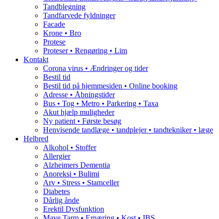
Tandblegning
Tandfarvede fyldninger
Facade
Krone • Bro
Protese
Proteser • Rengøring • Lim
Kontakt
Corona virus • Ændringer og tider
Bestil tid
Bestil tid på hjemmesiden • Online booking
Adresse • Åbningstider
Bus • Tog • Metro • Parkering • Taxa
Akut hjælp muligheder
Ny patient • Første besøg
Henvisende tandlæge • tandplejer • tandtekniker • læge
Helbred
Alkohol • Stoffer
Allergier
Alzheimers Dementia
Anoreksi • Bulimi
Arv • Stress • Stamceller
Diabetes
Dårlig ånde
Erektil Dysfunktion
Mave Tarm • Ernæring • Kost • IBS