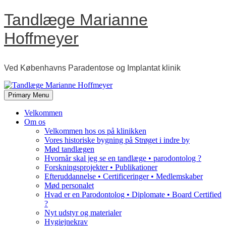
Skip
Tandlæge Marianne
to
content
Hoffmeyer
Ved Københavns Paradentose og Implantat klinik
Primary Menu
Velkommen
Om os
Velkommen hos os på klinikken
Vores historiske bygning på Strøget i indre by
Mød tandlægen
Hvornår skal jeg se en tandlæge • parodontolog ?
Forskningsprojekter • Publikationer
Efteruddannelse • Certificeringer • Medlemskaber
Mød personalet
Hvad er en Parodontolog • Diplomate • Board Certified
?
Nyt udstyr og materialer
Hygiejnekrav