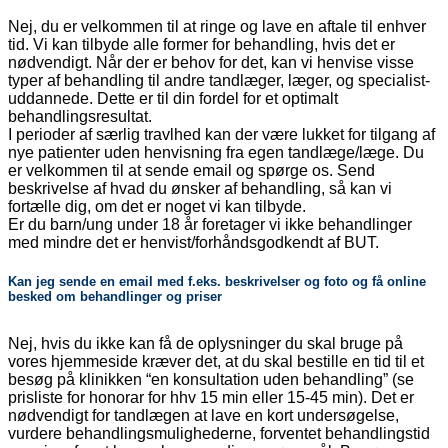
Nej, du er velkommen til at ringe og lave en aftale til enhver
tid. Vi
kan tilbyde alle former for behandling, hvis det er
nødvendigt.
Når der er behov for det, kan vi henvise visse
typer af behandling til andre tandlæger, læger, og specialist-
uddannede.
Dette er til din fordel for et optimalt
behandlingsresultat.
I perioder af særlig travlhed kan der være lukket for tilgang af
nye patienter uden henvisning fra egen tandlæge/læge. Du
er velkommen til at sende email og spørge os. Send
beskrivelse af hvad du ønsker af behandling, så kan vi
fortælle dig, om det er noget vi kan tilbyde.
Er du barn/ung under 18 år foretager vi ikke behandlinger
med mindre det er henvist/forhåndsgodkendt af BUT.
Kan jeg sende en email med f.eks. beskrivelser og foto og få online
besked om behandlinger og priser
Nej, hvis du ikke kan få de oplysninger du skal bruge på
vores hjemmeside kræver det, at du skal bestille en tid til et
besøg på klinikken “en konsultation uden behandling” (se
prisliste for honorar for hhv 15 min eller 15-45 min). Det er
nødvendigt for tandlægen at lave en kort undersøgelse,
vurdere behandlingsmulighederne, forventet behandlingstid