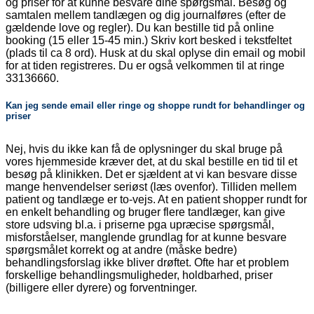
og priser for at kunne besvare dine spørgsmål. Besøg og
samtalen mellem tandlægen og dig journalføres (efter de
gældende love og regler). Du kan bestille tid på online
booking (15 eller 15-45 min.) Skriv kort besked i tekstfeltet
(plads til ca 8 ord). Husk at du skal oplyse din email og mobil
for at tiden registreres. Du er også velkommen til at ringe
33136660.
Kan jeg sende email eller ringe og shoppe rundt for behandlinger og
priser
Nej, hvis du ikke kan få de oplysninger du skal bruge på
vores hjemmeside kræver det, at du skal bestille en tid til et
besøg på klinikken. Det er sjældent at vi kan besvare disse
mange henvendelser seriøst (læs ovenfor). Tilliden mellem
patient og tandlæge er to-vejs. At en patient shopper rundt for
en enkelt behandling og bruger flere tandlæger, kan give
store udsving bl.a. i priserne pga upræcise spørgsmål,
misforståelser, manglende grundlag for at kunne besvare
spørgsmålet korrekt og at andre (måske bedre)
behandlingsforslag ikke bliver drøftet. Ofte har et problem
forskellige behandlingsmuligheder, holdbarhed, priser
(billigere eller dyrere) og forventninger.