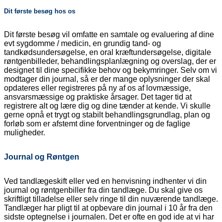
Dit første besøg hos os
Dit første besøg vil omfatte en samtale og evaluering af dine
evt sygdomme / medicin, en grundig tand- og
tandkødsundersøgelse, en oral kræftundersøgelse, digitale
røntgenbilleder, behandlingsplanlægning og overslag, der er
designet til dine specifikke behov og bekymringer. Selv om vi
modtager din journal, så er der mange oplysninger der skal
opdateres eller registreres på ny af os af lovmæssige,
ansvarsmæssige og praktiske årsager. Det tager tid at
registrere alt og lære dig og dine tænder at kende. Vi skulle
gerne opnå et trygt og stabilt behandlingsgrundlag, plan og
forløb som er afstemt dine forventninger og de faglige
muligheder.
Journal og Røntgen
Ved tandlægeskift eller ved en henvisning indhenter vi din
journal og røntgenbiller fra din tandlæge. Du skal give os
skriftligt tilladelse eller selv ringe til din nuværende tandlæge.
Tandlæger har pligt til at opbevare din journal i 10 år fra den
sidste optegnelse i journalen. Det er ofte en god ide at vi har