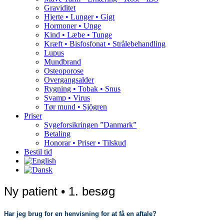
Graviditet
Hjerte • Lunger • Gigt
Hormoner • Unge
Kind • Læbe • Tunge
Kræft • Bisfosfonat • Strålebehandling
Lupus
Mundbrand
Osteoporose
Overgangsalder
Rygning • Tobak • Snus
Svamp • Virus
Tør mund • Sjögren
Priser
Sygeforsikringen ”Danmark”
Betaling
Honorar • Priser • Tilskud
Bestil tid
Ny patient • 1. besøg
Har jeg brug for en henvisning for at få en aftale?