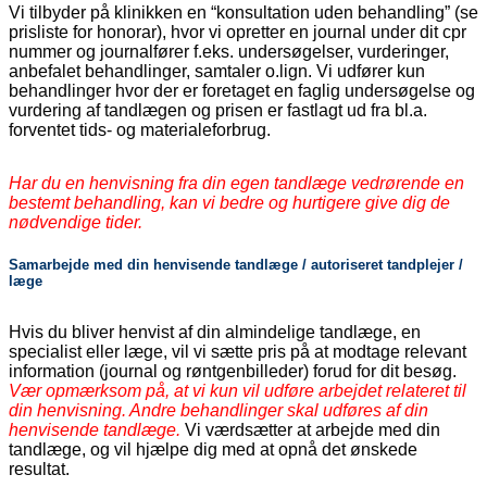
Vi tilbyder på klinikken en “konsultation uden behandling” (se
prisliste for honorar), hvor vi opretter en journal under dit cpr
nummer og journalfører f.eks. undersøgelser, vurderinger,
anbefalet behandlinger, samtaler o.lign. Vi udfører kun
behandlinger hvor der er foretaget en faglig undersøgelse og
vurdering af tandlægen og prisen er fastlagt ud fra bl.a.
forventet tids- og materialeforbrug.
Har du en henvisning fra din egen tandlæge vedrørende en
bestemt behandling, kan vi bedre og hurtigere give dig de
nødvendige tider.
Samarbejde med din henvisende tandlæge / autoriseret tandplejer /
læge
Hvis du bliver henvist af din almindelige tandlæge, en
specialist eller læge, vil vi sætte pris på at modtage relevant
information (journal og røntgenbilleder) forud for dit besøg.
Vær opmærksom på, at vi kun vil udføre arbejdet relateret til
din henvisning. An
dre behandlinger skal udføres af din
henvisende tandlæge.
Vi værdsætter at arbejde med din
tandlæge, og vil hjælpe dig med at opnå det ønskede
resultat.