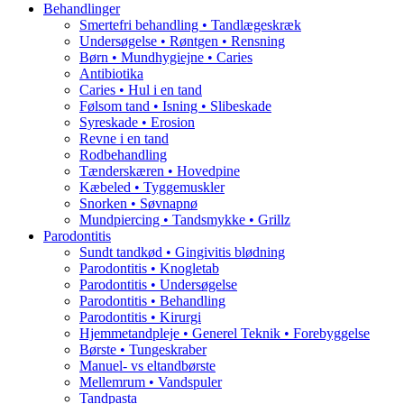
Behandlinger
Smertefri behandling • Tandlægeskræk
Undersøgelse • Røntgen • Rensning
Børn • Mundhygiejne • Caries
Antibiotika
Caries • Hul i en tand
Følsom tand • Isning • Slibeskade
Syreskade • Erosion
Revne i en tand
Rodbehandling
Tænderskæren • Hovedpine
Kæbeled • Tyggemuskler
Snorken • Søvnapnø
Mundpiercing • Tandsmykke • Grillz
Parodontitis
Sundt tandkød • Gingivitis blødning
Parodontitis • Knogletab
Parodontitis • Undersøgelse
Parodontitis • Behandling
Parodontitis • Kirurgi
Hjemmetandpleje • Generel Teknik • Forebyggelse
Børste • Tungeskraber
Manuel- vs eltandbørste
Mellemrum • Vandspuler
Tandpasta