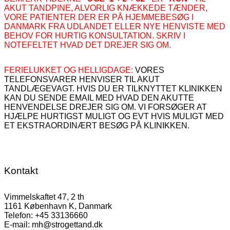
AKUT TANDPINE, ALVORLIG KNÆKKEDE TÆNDER,
VORE PATIENTER DER ER PÅ HJEMMEBESØG I
DANMARK FRA UDLANDET ELLER NYE HENVISTE MED
BEHOV FOR HURTIG KONSULTATION. SKRIV I
NOTEFELTET HVAD DET DREJER SIG OM.
FERIELUKKET OG HELLIGDAGE:
VORES
TELEFONSVARER HENVISER TIL AKUT
TANDLÆGEVAGT. HVIS DU ER TILKNYTTET KLINIKKEN
KAN DU SENDE EMAIL MED HVAD DEN AKUTTE
HENVENDELSE DREJER SIG OM. VI FORSØGER AT
HJÆLPE HURTIGST MULIGT OG EVT HVIS MULIGT MED
ET EKSTRAORDINÆRT BESØG PÅ KLINIKKEN.
Kontakt
Vimmelskaftet 47, 2 th
1161 København K, Danmark
Telefon: +45 33136660
E-mail: mh@strogettand.dk