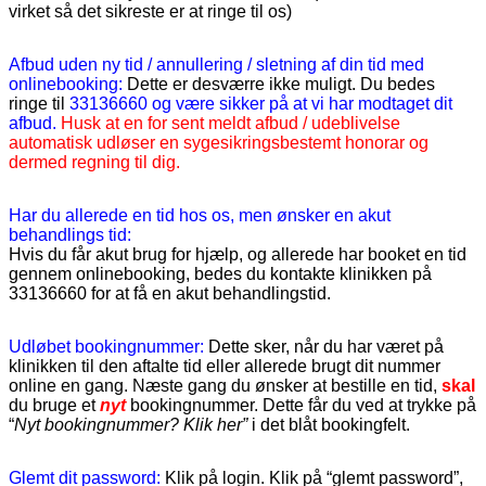
virket så det sikreste er at ringe til os)
Afbud uden ny tid / annullering / sletning af din tid med
onlinebooking:
Dette er desværre ikke muligt. Du bedes
ringe til
33136660 og være sikker på at vi har modtaget dit
afbud.
Husk at en for sent meldt afbud / udeblivelse
automatisk udløser en sygesikringsbestemt honorar og
dermed regning til dig.
Har du allerede en tid hos os, men ønsker en akut
behandlings tid:
Hvis du får akut brug for hjælp, og allerede har booket en tid
gennem onlinebooking, bedes du kontakte klinikken på
33136660 for at få en akut behandlingstid.
Udløbet bookingnummer:
Dette sker
, når du
har været på
klinikken til den aftalte tid eller allerede brugt dit nummer
online en gang. Næste gang du ønsker at bestille en tid,
skal
du bruge et
nyt
bookingnummer. Dette får du ved at trykke på
“
Nyt bookingnummer? Klik her”
i det blåt bookingfelt
.
Glemt dit password:
Klik på login. Klik på “glemt password”,