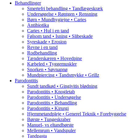
Behandlinger
Smertefri behandling • Tandlægeskræk
Undersøgelse • Røntgen • Rensning
Børn • Mundhygiejne • Caries
Antibiotika
Caries • Hul i en tand
Følsom tand • Isning • Slibeskade
Syreskade • Erosion
Revne i en tand
Rodbehandling
Tænderskæren • Hovedpine
Kæbeled • Tyggemuskler
Snorken • Søvnapnø
Mundpiercing • Tandsmykke • Grillz
Parodontitis
Sundt tandkød • Gingivitis blødning
Parodontitis • Knogletab
Parodontitis • Undersøgelse
Parodontitis • Behandling
Parodontitis • Kirurgi
Hjemmetandpleje • Generel Teknik • Forebyggelse
Børste • Tungeskraber
Manuel- vs eltandbørste
Mellemrum • Vandspuler
Tandpasta