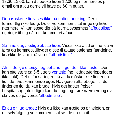
12:30-13:00, kan du booke tiden 12:00 og informere os pr
email om at du gerne vil have de 60 minutter.
Den ønskede tid vises ikke på online booking:
Den er
formentlig ikke ledig. D
u
er velkommen til at ringe og høre
nærmere. Vi kan sætte dig på
journalsystemets
“afbudsliste”
og ringe til dig når der kommer et afbud
.
Samme dag / ledige akutte tider:
Vises ikke altid online, da vi
først og fremmest tilbyder disse til akutte patienter (tandpine,
knækkede tand) på vores
“afbudsliste”
.
Almindelige eftersyn og behandlinger der ikke haster:
D
er
kan ofte være ca 3-5 ugers
ventetid
(helligdage/ferieperioder
ikke inkl). Det er forklaringen på at du måske ikke finder en
tid i de først kommende uger. Navigere i aftalebogen til du
finder en tid, du kan bruge. Hvis det haster (rejser,
hospitalsophold o.lign) kan du ringe og høre nærmere og evt
skrives op på vores “
afbudsliste”
.
Er du er i udlandet:
Hvis du ikke kan
træ
ffe os pr. telefon, er
du selvfølgelig velkommen til at sende en email