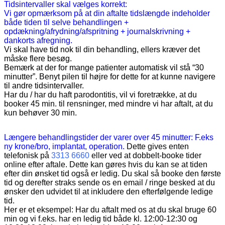
Tidsintervaller skal vælges korrekt:
Vi gør opmærksom på at din aftalte tidslængde indeholder
både tiden til selve behandlingen +
opdækning/afrydning/afspritning + journalskrivning +
dankorts afregning.
Vi skal have tid nok til din behandling, ellers kræver det
måske flere besøg.
Bemærk at der for mange patienter automatisk vil stå “30
minutter”. Benyt pilen til højre for dette for at kunne navigere
til andre tidsintervaller.
Har du / har du haft parodontitis, vil vi foretrække, at du
booker 45 min. til rensninger, med mindre vi har aftalt, at du
kun behøver 30 min.
Længere behandlingstider der varer over 45 minutter: F.eks
ny krone/bro, implantat, operation.
Dette gives enten
telefonisk på
3313 6660
eller ved at dobbelt-booke tider
online efter aftale. Dette kan gøres hvis du kan se at tiden
efter din ønsket tid også er ledig. Du skal så booke den første
tid og derefter straks sende os en email / ringe besked at du
ønsker den udvidet til at inkludere den efterfølgende ledige
tid.
Her er et eksempel: Har du aftalt med os at du skal bruge 60
min og vi f.eks. har en ledig tid både kl. 12:00-12:30 og