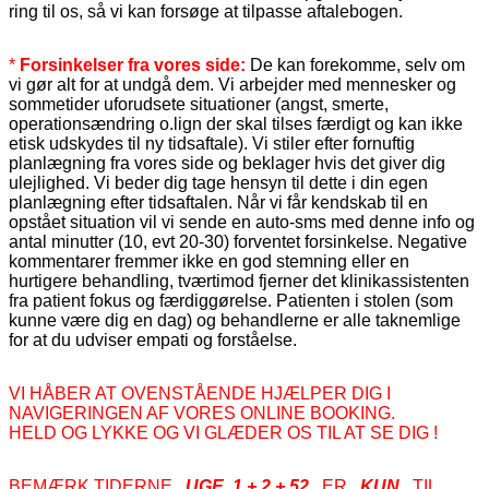
ring til os, så vi kan forsøge at tilpasse aftalebogen.
*
Forsinkelser fra vores side:
De kan forekomme, selv om
vi gør alt for at undgå dem. Vi arbejder med mennesker og
sommetider uforudsete situationer (angst, smerte,
operationsændring o.lign der skal tilses færdigt og kan ikke
etisk udskydes til ny tidsaftale). Vi stiler efter fornuftig
planlægning fra vores side og beklager hvis det giver dig
ulejlighed. Vi beder dig tage hensyn til dette i din egen
planlægning efter tidsaftalen. Når vi får kendskab til en
opstået situation vil vi sende en auto-sms med denne info og
antal minutter (10, evt 20-30) forventet forsinkelse. Negative
kommentarer fremmer ikke en god stemning eller en
hurtigere behandling, tværtimod fjerner det klinikassistenten
fra patient fokus og færdiggørelse. Patienten i stolen (som
kunne være dig en dag) og behandlerne er alle taknemlige
for at du udviser empati og forståelse.
VI HÅBER AT OVENSTÅENDE HJÆLPER DIG I
NAVIGERINGEN AF VORES ONLINE BOOKING.
HELD OG LYKKE OG VI GLÆDER OS TIL AT SE DIG !
BEMÆRK TIDERNE
UGE 1 + 2 + 52
ER
KUN
TIL