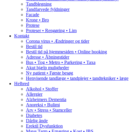
Tandblegning
Tandfarvede fyldninger
Facade
Krone • Bro
Protese
Proteser • Rengøring • Lim
Kontakt
Corona virus • Ændringer og tider
Bestil tid
Bestil tid på hjemmesiden • Online booking
Adresse • Åbningstider
Bus • Tog • Metro • Parkering • Taxa
Akut hjælp muligheder
Ny patient • Første besøg
Henvisende tandlæge • tandplejer • tandtekniker • læge
Helbred
Alkohol • Stoffer
Allergier
Alzheimers Dementia
Anoreksi • Bulimi
Arv • Stress • Stamceller
Diabetes
Dårlig ånde
Erektil Dysfunktion
Mave Tarm • Ernæring • Kost • IBS