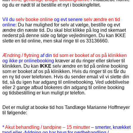
og du er nødt til at bestille et nyt i bookingfeltet.
Vil du
selv booke online
og evt senere
selv ændre en tid
online:
Du har mulighed for selv at vælge, bestille og evt
ændre din næste tid. Du skal blot klikke på log ind skemaet
nederst på denne side og følge vejledningen. Du kan IKKE
slette en tid online, men skal ringe til os 33136660.
Ændring / flytning
af din
tid som er booket af os på klinikken
og ikke pr onlinebooking
kræver at du ringer eller skriver til
klinikken. Du kan
IKKE
selv ændre en tid på online booking
som er booket af os på klinikken. Hvis du ringer til os får du
en ny tid over telefonen. Hvis du sender email vil vi slette din
tid, så du igen har adgang til onlinebooking. Ved udeblivelse
eller 2 gange afbud blokeres din adgang til online booking
og tidsbestilling er kun muligt pr telefon.
Det er muligt at booke tid hos Tandlæge Marianne Hoffmeyer
til følgende:
*
Akut behandling / tandpine – 15 minutter
– smerter, knækket
tand eller -fyldning og har brug for nødbehandling /