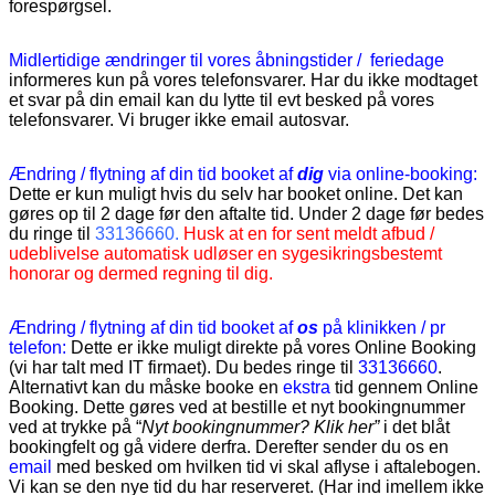
forespørgsel.
Midlertidige ændringer til vores åbningstider / feriedage
informeres kun på vores telefonsvarer. Har du ikke modtaget
et svar på din email kan du lytte til evt besked på vores
telefonsvarer. Vi bruger ikke email autosvar.
Ændring / flytning af din tid booket af
dig
via online-booking:
Dette
er kun m
uligt hvis du selv har booket online. Det kan
gøres op til 2 dage før den aftalte tid. Under 2 dage før bedes
du ringe til
33136660.
Husk at en for sent meldt afbud /
udeblivelse automatisk udløser en sygesikringsbestemt
honorar og dermed regning til dig.
Ændring / flytning af din tid booket af
os
på klinikken / pr
telefon:
Dette er ikke muligt direkte på vores Online Booking
(vi har talt med IT firmaet). Du bedes ringe til
33136660
.
Alternativt kan du måske booke en
ekstra
tid gennem Online
Booking. Dette gøres ved at bestille et nyt bookingnummer
ved at trykke på “
Nyt bookingnummer? Klik her”
i det blåt
bookingfelt og gå videre derfra. Derefter sender du os en
email
med besked om hvilken tid vi skal aflyse i aftalebogen.
Vi kan se den nye tid du har reserveret. (Har ind imellem ikke