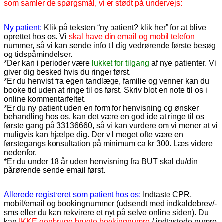
som samler de spørgsmål, vi er stødt på undervejs:
Ny patient:
Klik på teksten “ny patient? klik her” for at blive
oprettet hos os. Vi
skal have din email og mobil telefon
nummer, så vi kan sende info til dig vedrørende første besøg
og tidspåmindelser.
*Der kan i perioder være
lukket for tilgang
af nye patienter. Vi
giver dig besked hvis du ringer først.
*Er du henvist fra egen tandlæge, familie og venner kan du
booke tid uden at ringe til os først. Skriv blot en note til os i
online kommentarfeltet.
*Er du ny patient uden en form for henvisning og ønsker
behandling hos os, kan det være en god ide at ringe til os
første gang på 33136660, så vi kan vurdere om vi mener at vi
muligvis kan hjælpe dig. Der vil meget ofte være en
førstegangs konsultation på minimum ca kr 300. Læs videre
nedenfor.
*Er du under 18 år uden henvisning fra BUT skal du/din
pårørende sende email først.
Allerede registreret som patient hos os:
Indtaste CPR,
mobil/email og bookingnummer (udsendt med indkaldebrev/-
sms eller du kan rekvirere et nyt på selve online siden). Du
kan
IKKE
genbruge brugte bookingnumre
/ indtastede numre