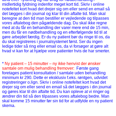
midlertidig fyldning indenfor meget kort tid. Skriv i online
notefeltet kort hvad det drejer sig om eller send en email så
det lægges i din journal og klar til din aftalte tid. Man skal
beregne at den tid man bestiller er vejledende og tilpasses
vores aftalebog den pågældende dag. Du skal ikke regne
med at du får en behandling der varer mere end de 15 min,
men du får en nødbehandling og en efterfølgende tid til at
gøre arbejdet færdig. Er du ny patient bør du ringe til os, da
du skal registreres i journalsystemet først. Ser du ingen
ledige tider så ring eller email os, da vi forsøger at gøre alt
hvad vi kan for at hjælpe vore patienter hvis de har smerter.
*
Ny patient – 15 minutter – ny ikke henvist der ønsker
samtale om mulig behandling fremover:
Første gang
foretages patient konsultation / samtale uden behandling
minimum kr 290. Dette er eksklusiv f.eks. røntgen, udvidet
registreringer o.lign. Skriv i online notefeltet kort hvad det
drejer sig om eller send en email så det lægges i din journal
og gøres klar til din aftalte tid. Du kan opleve at vi ringer og
ændrer din tid så den tilpasses vores aftalebog bedre. Man
skal komme 15 minutter før sin tid for at udfylde en ny patient
skema.