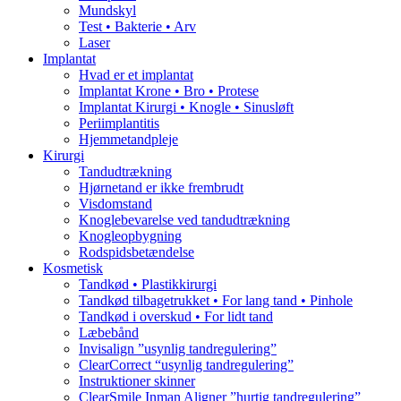
Mundskyl
Test • Bakterie • Arv
Laser
Implantat
Hvad er et implantat
Implantat Krone • Bro • Protese
Implantat Kirurgi • Knogle • Sinusløft
Periimplantitis
Hjemmetandpleje
Kirurgi
Tandudtrækning
Hjørnetand er ikke frembrudt
Visdomstand
Knoglebevarelse ved tandudtrækning
Knogleopbygning
Rodspidsbetændelse
Kosmetisk
Tandkød • Plastikkirurgi
Tandkød tilbagetrukket • For lang tand • Pinhole
Tandkød i overskud • For lidt tand
Læbebånd
Invisalign ”usynlig tandregulering”
ClearCorrect “usynlig tandregulering”
Instruktioner skinner
ClearSmile Inman Aligner ”hurtig tandregulering”