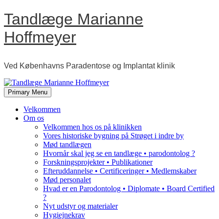
Skip
Tandlæge Marianne
to
content
Hoffmeyer
Ved Københavns Paradentose og Implantat klinik
Primary Menu
Velkommen
Om os
Velkommen hos os på klinikken
Vores historiske bygning på Strøget i indre by
Mød tandlægen
Hvornår skal jeg se en tandlæge • parodontolog ?
Forskningsprojekter • Publikationer
Efteruddannelse • Certificeringer • Medlemskaber
Mød personalet
Hvad er en Parodontolog • Diplomate • Board Certified
?
Nyt udstyr og materialer
Hygiejnekrav