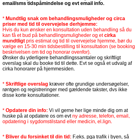
email/sms tidspåmindelse og evt email info.
*
Mundtlig snak om behandlingsmuligheder og circa
priser med tid til overvejelse derhjemme:
Hvis du kun ønsker en konsultation uden behandling så du
kan få et bud på behandlingsmuligheder og et
cirka
mundtligt
pris estimat og tid til overvejelse hjemme, bør du
vælge en 15-30 min tidsbestilling til konsultation (se booking
beskrivelsen om tid og honorar ovenfor).
Ønsker du yderligere behandlingssamtaler og skriftligt
overslag skal du booke tid til dette. Evt se også et udvalg af
cirka honorarer på hjemmesiden.
*
Skriftlige overslag
kræver ofte grundige undersøgelser,
røntgen og registreringer med gældende takster, dvs ikke
disse korte konsultationer.
*
Opdatere din info:
Vi vil gerne her lige minde dig om at
huske på at opdatere os om evt
ny adresse, telefon, email,
opdatering i sygdomstilstand eller medicin, el.lign.
*
Bliver du forsinket til din tid:
F.eks. pga trafik i byen, så