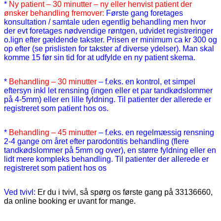
*
Ny patient – 30 minutter – ny eller henvist patient der
ønsker behandling fremover:
Første gang foretages
konsultation / samtale uden egentlig behandling men hvor
der evt foretages nødvendige røntgen, udvidet registreringer
o.lign efter gældende takster. Prisen er minimum ca kr 300 og
op efter (se prislisten for takster af diverse ydelser). Man skal
komme 15 før sin tid for at udfylde en ny patient skema.
*
Behandling – 30 minutter
– f.eks. en kontrol, et simpel
eftersyn inkl let rensning (ingen eller et par tandkødslommer
på 4-5mm) eller en lille fyldning. Til patienter der allerede er
registreret som patient hos os.
*
Behandling – 45 minutter
– f.eks. en regelmæssig rensning
2-4 gange om året efter parodontitis behandling (flere
tandkødslommer på 5mm og over), en større fyldning eller en
lidt mere kompleks behandling. Til patienter der allerede er
registreret som patient hos os
Ved tvivl:
Er du i tvivl, så spørg os første gang på 33136660,
da online booking er uvant for mange.