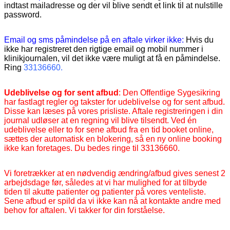
indtast mailadresse og der vil blive sendt et link til at nulstille
password.
Email og sms påmindelse på en aftale virker ikke:
Hvis du
ikke har registreret den rigtige email og mobil nummer i
klinikjournalen, vil det ikke være muligt at få en påmindelse.
Ring
33136660.
Udeblivelse og for sent afbud
: Den Offentlige Sygesikring
har fastlagt regler og takster for udeblivelse og for sent afbud.
Disse kan læses på vores prisliste. Aftale registreringen i din
journal udløser at en regning vil blive tilsendt. Ved én
udeblivelse eller to for sene afbud fra en tid booket online,
sættes der automatisk en blokering, så en ny online booking
ikke kan foretages. Du bedes ringe til 33136660.
Vi foretrækker at en nødvendig ændring/afbud gives senest 2
arbejdsdage før, således at vi har mulighed for at tilbyde
tiden til akutte patienter og patienter på vores venteliste.
Sene afbud er spild da vi ikke kan nå at kontakte andre med
behov for aftalen. Vi takker for din forståelse.