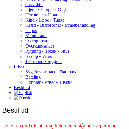
Graviditet
Hjerte • Lunger • Gigt
Hormoner • Unge
Kind • Læbe • Tunge
Kræft • Bisfosfonat • Strålebehandling
Lupus
Mundbrand
Osteoporose
Overgangsalder
Rygning • Tobak • Snus
Svamp • Virus
Tør mund • Sjögren
Priser
Sygeforsikringen ”Danmark”
Betaling
Honorar • Priser • Tilskud
Bestil tid
Bestil tid
Det er en god ide at læse hele nedenstående vejledning,