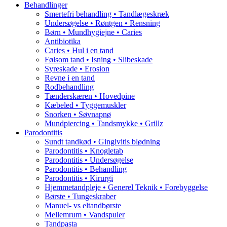
Behandlinger
Smertefri behandling • Tandlægeskræk
Undersøgelse • Røntgen • Rensning
Børn • Mundhygiejne • Caries
Antibiotika
Caries • Hul i en tand
Følsom tand • Isning • Slibeskade
Syreskade • Erosion
Revne i en tand
Rodbehandling
Tænderskæren • Hovedpine
Kæbeled • Tyggemuskler
Snorken • Søvnapnø
Mundpiercing • Tandsmykke • Grillz
Parodontitis
Sundt tandkød • Gingivitis blødning
Parodontitis • Knogletab
Parodontitis • Undersøgelse
Parodontitis • Behandling
Parodontitis • Kirurgi
Hjemmetandpleje • Generel Teknik • Forebyggelse
Børste • Tungeskraber
Manuel- vs eltandbørste
Mellemrum • Vandspuler
Tandpasta