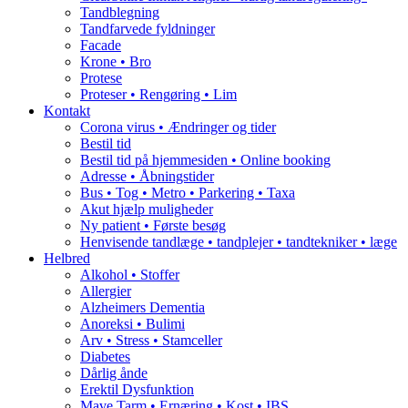
Tandblegning
Tandfarvede fyldninger
Facade
Krone • Bro
Protese
Proteser • Rengøring • Lim
Kontakt
Corona virus • Ændringer og tider
Bestil tid
Bestil tid på hjemmesiden • Online booking
Adresse • Åbningstider
Bus • Tog • Metro • Parkering • Taxa
Akut hjælp muligheder
Ny patient • Første besøg
Henvisende tandlæge • tandplejer • tandtekniker • læge
Helbred
Alkohol • Stoffer
Allergier
Alzheimers Dementia
Anoreksi • Bulimi
Arv • Stress • Stamceller
Diabetes
Dårlig ånde
Erektil Dysfunktion
Mave Tarm • Ernæring • Kost • IBS