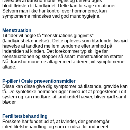
Niveauet af kønshormoner øges og derved øges
blodtilførslen til tandkødet. Dette kan forsage irritationer.
Selvom man ikke har kontrol over hormonerne, kan
symptomerne mindskes ved god mundhygiejne.
Menstruation
Til tider vil nogle få “menstruations gingivitis”
(tandkødsbetændelse) . Dette opleves som blødende, lys rød
hævelse af tandkød mellem tænderne eller ømhed på
indersiden af kinden. Det forekommer typisk lige før
menstruationen og stopper så snart menstruationen starter.
Når kønshormonerne aftager med alderen, vil symptomerne
aftage.
P-piller / Orale præventionsmidler
Disse kan disse give dig symptomer på tilstande, gravide kan
få. De syntetiske hormoner øger niveauet af progesteron i dit
system og kan medføre, at tandkødet hæver, bliver rødt samt
bløder.
Fertilitetsbehandling
Forskere har fundet ud af, at kvinder, der gennemgår
infertilitetsbehandling, og som er udsat for induceret