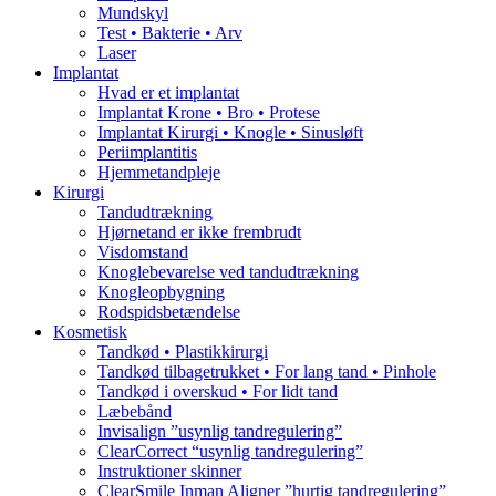
Mundskyl
Test • Bakterie • Arv
Laser
Implantat
Hvad er et implantat
Implantat Krone • Bro • Protese
Implantat Kirurgi • Knogle • Sinusløft
Periimplantitis
Hjemmetandpleje
Kirurgi
Tandudtrækning
Hjørnetand er ikke frembrudt
Visdomstand
Knoglebevarelse ved tandudtrækning
Knogleopbygning
Rodspidsbetændelse
Kosmetisk
Tandkød • Plastikkirurgi
Tandkød tilbagetrukket • For lang tand • Pinhole
Tandkød i overskud • For lidt tand
Læbebånd
Invisalign ”usynlig tandregulering”
ClearCorrect “usynlig tandregulering”
Instruktioner skinner
ClearSmile Inman Aligner ”hurtig tandregulering”