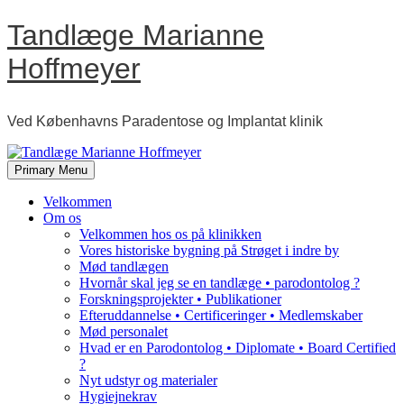
Skip
Tandlæge Marianne
to
content
Hoffmeyer
Ved Københavns Paradentose og Implantat klinik
Primary Menu
Velkommen
Om os
Velkommen hos os på klinikken
Vores historiske bygning på Strøget i indre by
Mød tandlægen
Hvornår skal jeg se en tandlæge • parodontolog ?
Forskningsprojekter • Publikationer
Efteruddannelse • Certificeringer • Medlemskaber
Mød personalet
Hvad er en Parodontolog • Diplomate • Board Certified
?
Nyt udstyr og materialer
Hygiejnekrav