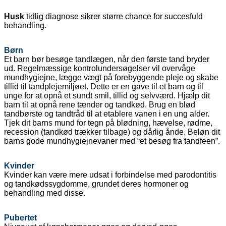
Husk
tidlig diagnose sikrer større chance for succesfuld
behandling.
Børn
Et barn bør besøge tandlægen, når den første tand bryder
ud.
Regelmæssige kontrolundersøgelser vil overvåge
mundhygiejne, lægge vægt på forebyggende pleje og skabe
tillid til tandplejemiljøet.
Dette er en gave til et barn og til
unge for at opnå et sundt smil, tillid og selvværd.
Hjælp dit
barn til at opnå rene tænder og tandkød.
Brug en blød
tandbørste og tandtråd til at etablere vanen i en ung alder.
Tjek dit barns mund for tegn på blødning, hævelse, rødme,
recession (tandkød trækker tilbage) og dårlig ånde.
Beløn ​​dit
barns gode mundhygiejnevaner med “et besøg fra tandfeen”.
Kvinder
Kvinder kan være mere udsat i forbindelse med parodontitis
og tandkødssygdomme, grundet deres hormoner og
behandling med disse.
Pubertet