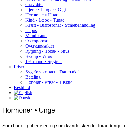
Graviditet
Hjerte • Lunger • Gigt
Hormoner • Unge
Kind • Læbe • Tunge
Kræft • Bisfosfonat • Strålebehandling
Lupus
Mundbrand
Osteoporose
Overgangsalder
Rygning • Tobak • Snus
Svamp • Virus
Tør mund • Sjögren
Priser
Sygeforsikringen ”Danmark”
Betaling
Honorar • Priser • Tilskud
Bestil tid
Hormoner • Unge
Som barn, i puberteten og som kvinde sker der forandringer i