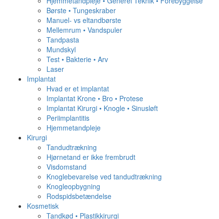
Hjemmetandpleje • Generel Teknik • Forebyggelse
Børste • Tungeskraber
Manuel- vs eltandbørste
Mellemrum • Vandspuler
Tandpasta
Mundskyl
Test • Bakterie • Arv
Laser
Implantat
Hvad er et implantat
Implantat Krone • Bro • Protese
Implantat Kirurgi • Knogle • Sinusløft
Periimplantitis
Hjemmetandpleje
Kirurgi
Tandudtrækning
Hjørnetand er ikke frembrudt
Visdomstand
Knoglebevarelse ved tandudtrækning
Knogleopbygning
Rodspidsbetændelse
Kosmetisk
Tandkød • Plastikkirurgi