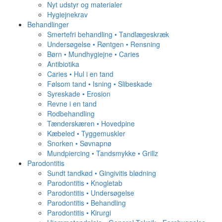
Nyt udstyr og materialer
Hygiejnekrav
Behandlinger
Smertefri behandling • Tandlægeskræk
Undersøgelse • Røntgen • Rensning
Børn • Mundhygiejne • Caries
Antibiotika
Caries • Hul i en tand
Følsom tand • Isning • Slibeskade
Syreskade • Erosion
Revne i en tand
Rodbehandling
Tænderskæren • Hovedpine
Kæbeled • Tyggemuskler
Snorken • Søvnapnø
Mundpiercing • Tandsmykke • Grillz
Parodontitis
Sundt tandkød • Gingivitis blødning
Parodontitis • Knogletab
Parodontitis • Undersøgelse
Parodontitis • Behandling
Parodontitis • Kirurgi