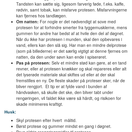
Tandsten kan sætte sig, ligesom farverig føde, f.eks. kaffe,
rødvin, samt tobak, kan misfarve protesen. Misfarvningerne
kan fjernes hos tandlægen.
Om natten:
For nogle er det nødvendigt at sove med
protesen for at forhindre smerter fra tyggemusklerne, mens
gummen for andre har bedst af at hvile den del af døgnet.
Når du ikke har protesen i munden, skal den opbevares i
vand, ellers kan den slå sig. Har man en mindre delprotese
(som på billederne) er det særlig vigtigt at denne fjernes om
natten, da den under søvn kan ende i spiserøret.
Pas på protesen:
Selv et mindre stød kan gøre, at en tand
revner, eller at protesen knækker og skal repareres eller alt
det lyserøde materiale skal skiftes ud eller at der skal
fremstilles en ny. De fleste skader på proteser sker, når de
bliver rengjort. Et tip er at fylde vand i bunden af
håndvasken, så skulle det ske, den bliver tabt under
rengøringen, vil faldet ikke være så hårdt, og risikoen for
skade minimeres kraftigt.
Husk:
Skyl protesen efter hvert måltid.
Børst protese og gummer mindst en gang i døgnet.
Brug aldrig rengøringsmidler til protesen.