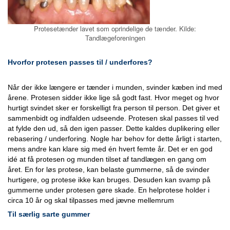
Protesetænder lavet som oprindelige de tænder. Kilde:
Tandlægeforeningen
Hvorfor protesen passes til / underfores?
Når der ikke længere er tænder i munden, svinder kæben ind med
årene. Protesen sidder ikke lige så godt fast. Hvor meget og hvor
hurtigt svindet sker er forskelligt fra person til person. Det giver et
sammenbidt og indfalden udseende. Protesen skal passes til ved
at fylde den ud, så den igen passer. Dette kaldes duplikering eller
rebasering / underforing. Nogle har behov for dette årligt i starten,
mens andre kan klare sig med én hvert femte år. Det er en god
idé at få protesen og munden tilset af tandlægen en gang om
året. En for løs protese, kan belaste gummerne, så de svinder
hurtigere, og protese ikke kan bruges. Desuden kan svamp på
gummerne under protesen gøre skade. En helprotese holder i
circa 10 år og skal tilpasses med jævne mellemrum
Til særlig sarte gummer