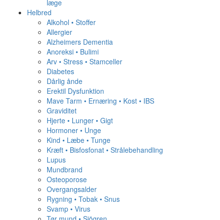
læge
Helbred
Alkohol • Stoffer
Allergier
Alzheimers Dementia
Anoreksi • Bulimi
Arv • Stress • Stamceller
Diabetes
Dårlig ånde
Erektil Dysfunktion
Mave Tarm • Ernæring • Kost • IBS
Graviditet
Hjerte • Lunger • Gigt
Hormoner • Unge
Kind • Læbe • Tunge
Kræft • Bisfosfonat • Strålebehandling
Lupus
Mundbrand
Osteoporose
Overgangsalder
Rygning • Tobak • Snus
Svamp • Virus
Tør mund • Sjögren