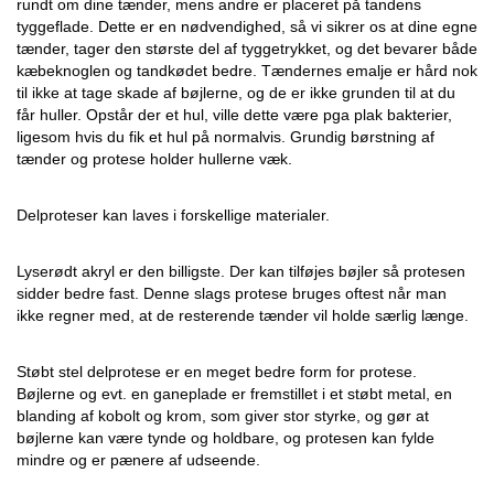
rundt om dine tænder, mens andre er placeret på tandens
tyggeflade. Dette er en nødvendighed, så vi sikrer os at dine egne
tænder, tager den største del af tyggetrykket, og det bevarer både
kæbeknoglen og tandkødet bedre. Tændernes emalje er hård nok
til ikke at tage skade af bøjlerne, og de er ikke grunden til at du
får huller. Opstår der et hul, ville dette være pga plak bakterier,
ligesom hvis du fik et hul på normalvis. Grundig børstning af
tænder og protese holder hullerne væk.
Delproteser kan laves i forskellige materialer.
Lyserødt akryl er den billigste. Der kan tilføjes bøjler så protesen
sidder bedre fast. Denne slags protese bruges oftest når man
ikke regner med, at de resterende tænder vil holde særlig længe.
Støbt stel delprotese er en meget bedre form for protese.
Bøjlerne og evt. en ganeplade er fremstillet i et støbt metal, en
blanding af kobolt og krom, som giver stor styrke, og gør at
bøjlerne kan være tynde og holdbare, og protesen kan fylde
mindre og er pænere af udseende.