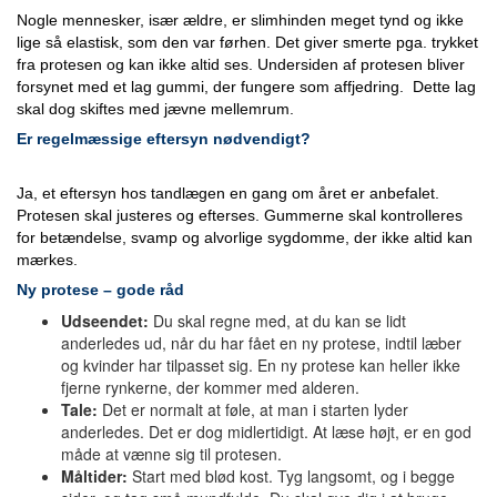
Nogle mennesker, især ældre, er slimhinden meget tynd og ikke
lige så elastisk, som den var førhen. Det giver smerte pga. trykket
fra protesen og kan ikke altid ses. Undersiden af protesen bliver
forsynet med et lag gummi, der fungere som affjedring. Dette lag
skal dog skiftes med jævne mellemrum.
Er regelmæssige eftersyn nødvendigt?
Ja, et eftersyn hos tandlægen en gang om året er anbefalet.
Protesen skal justeres og efterses. Gummerne skal kontrolleres
for betændelse, svamp og alvorlige sygdomme, der ikke altid kan
mærkes.
Ny protese – gode råd
Udseendet:
Du skal regne med, at du kan se lidt
anderledes ud, når du har fået en ny protese, indtil læber
og kvinder har tilpasset sig. En ny protese kan heller ikke
fjerne rynkerne, der kommer med alderen.
Tale:
Det er normalt at føle, at man i starten lyder
anderledes. Det er dog midlertidigt. At læse højt, er en god
måde at vænne sig til protesen.
Måltider:
Start med blød kost. Tyg langsomt, og i begge