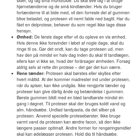
sider, og tag små mundfulde. Du skal øve dig i at bruge
hjørnetænderne og de små kindtænder. Hvis du bruger
fortænderne til at bide med, vil den forreste del af gummen
blive belastet, og protesen vil nemt falde ned bagtil. Har du
fået en delprotese, behøver du som regel ikke tage disse
hensyn.
Ømhed:
De første dage efter vil du opleve en vis ømhed.
Hvis denne ikke forsvinder i løbet af nogle dage, skal du
ringe til os. Gør det ondt, kan du tage protesen ud, men
hav den på mindst en halv dag inden du skal til tandlægen,
ellers kan vi ikke se, hvad der forårsager ømheden. Forsøg
aldrig selv at rette din protese – det gør det kun værre.
Rene tænder:
Protesen skal børstes eller skylles efter
hvert måltid. At der kommer madrester ind under protesen,
når du spiser, kan ikke undgås. Ikke rengjorte tænder og
proteser kan give dårlig ånde og betændelse i gummen.
Børste gummen blidt med en blød tandbørste mindst én
gang i døgnet. Til proteser skal der bruges koldt vand og
alm. håndsæbe. Undlad tandpasta, da det sliber på
protesen. Anvend specielle protesebørster. Ikke bruge
varmt vand da protesen kan ændre facon, så den ikke
længere passer optimalt. Andre former for rengøringsmidler
skal kan ødelægger protesen. Hold dig til håndsæbe.