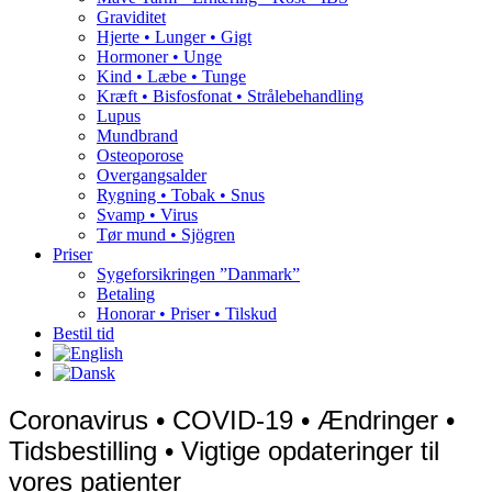
Graviditet
Hjerte • Lunger • Gigt
Hormoner • Unge
Kind • Læbe • Tunge
Kræft • Bisfosfonat • Strålebehandling
Lupus
Mundbrand
Osteoporose
Overgangsalder
Rygning • Tobak • Snus
Svamp • Virus
Tør mund • Sjögren
Priser
Sygeforsikringen ”Danmark”
Betaling
Honorar • Priser • Tilskud
Bestil tid
Coronavirus • COVID-19 • Ændringer •
Tidsbestilling • Vigtige opdateringer til
vores patienter