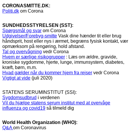
CORONASMITTE.DK:
Politi.dk
om Corona
SUNDHEDSSTYRELSEN (SST):
Spørgsmål og svar
om Corona
Udgivelser/Forebyg-smitte
Vask dine hænder tit eller brug
håndsprit, host eller nys i ærmet, begræns fysisk kontakt, vær
opmærksom på rengøring, hold afstand.
Tal og overvågning
vedr Corona
Hvem er særlige risikogrupper
: Læs om ældre, gravide,
kroniske sygdomme, hjerte, lunge, immunsystem, diabetes,
kræft, børn, m.m.
Hvad gælder når du kommer hjem fra rejser
vedr Corona
Vigtigt at vide
(juli 2020)
STATENS SERUMINSTITUT (SSI):
Sygdomsudbrud
i verdenen
Vil du hjælpe statens serum institut med at overvåge
influenza og covid19
så tilmeld dig
World Health Organization (WHO):
Q&A
om Coronavirus