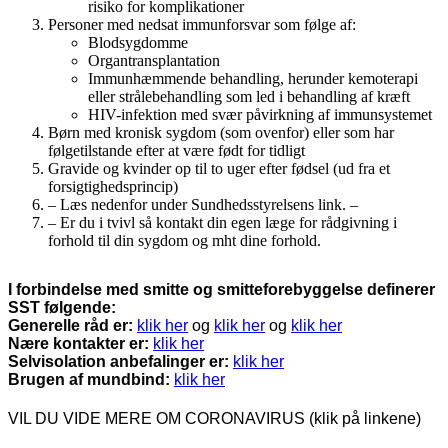
risiko for komplikationer
Personer med nedsat immunforsvar som følge af:
Blodsygdomme
Organtransplantation
Immunhæmmende behandling, herunder kemoterapi
eller strålebehandling som led i behandling af kræft
HIV-infektion med svær påvirkning af immunsystemet
Børn med kronisk sygdom (som ovenfor) eller som har
følgetilstande efter at være født for tidligt
Gravide og kvinder op til to uger efter fødsel (ud fra et
forsigtighedsprincip)
– Læs nedenfor under Sundhedsstyrelsens link. –
– Er du i tvivl så kontakt din egen læge for rådgivning i
forhold til din sygdom og mht dine forhold.
I forbindelse med smitte og smitteforebyggelse definerer
SST følgende:
Generelle råd er:
klik her
og
klik her
og
klik her
Nære kontakter er:
klik her
Selvisolation anbefalinger er:
klik her
Brugen af mundbind:
klik her
VIL DU VIDE MERE OM CORONAVIRUS (klik på linkene)