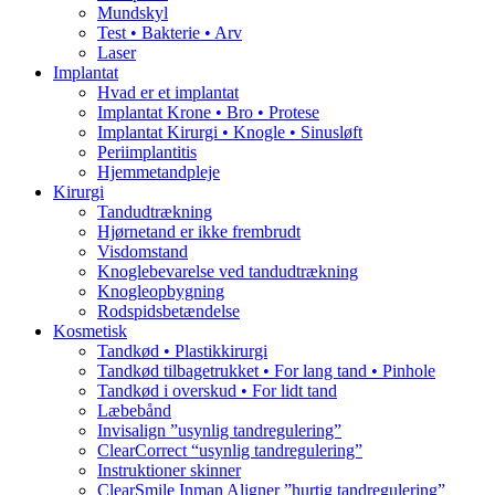
Mundskyl
Test • Bakterie • Arv
Laser
Implantat
Hvad er et implantat
Implantat Krone • Bro • Protese
Implantat Kirurgi • Knogle • Sinusløft
Periimplantitis
Hjemmetandpleje
Kirurgi
Tandudtrækning
Hjørnetand er ikke frembrudt
Visdomstand
Knoglebevarelse ved tandudtrækning
Knogleopbygning
Rodspidsbetændelse
Kosmetisk
Tandkød • Plastikkirurgi
Tandkød tilbagetrukket • For lang tand • Pinhole
Tandkød i overskud • For lidt tand
Læbebånd
Invisalign ”usynlig tandregulering”
ClearCorrect “usynlig tandregulering”
Instruktioner skinner
ClearSmile Inman Aligner ”hurtig tandregulering”