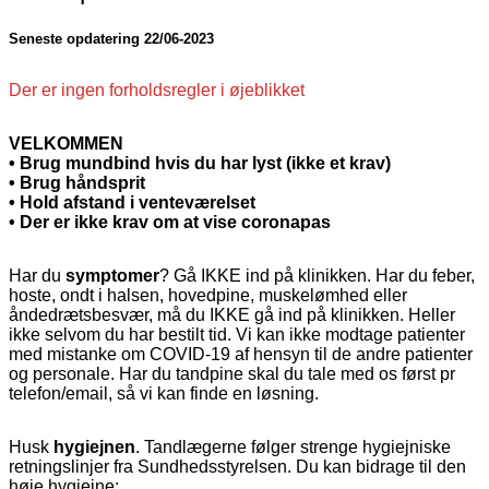
Seneste opdatering 22/06-2023
Der er ingen forholdsregler i øjeblikket
VELKOMMEN
• Brug mundbind hvis du har lyst (ikke et krav)
• Brug håndsprit
• Hold afstand i venteværelset
• Der er ikke krav om at vise coronapas
Har du
symptomer
? Gå IKKE ind på klinikken. Har du feber,
hoste, ondt i halsen, hovedpine, muskelømhed eller
åndedrætsbesvær, må du IKKE gå ind på klinikken. Heller
ikke selvom du har bestilt tid. Vi kan ikke modtage patienter
med mistanke om COVID-19 af hensyn til de andre patienter
og personale. Har du tandpine skal du tale med os først pr
telefon/email, så vi kan finde en løsning.
Husk
hygiejnen
. Tandlægerne følger strenge hygiejniske
retningslinjer fra Sundhedsstyrelsen. Du kan bidrage til den
høje hygiejne
: