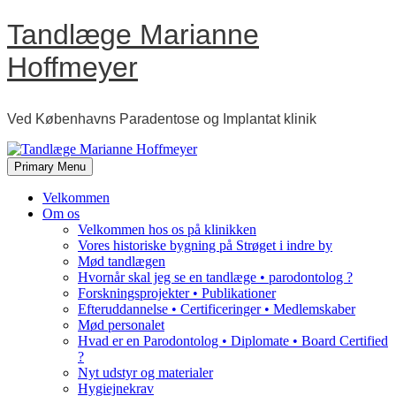
Skip
Tandlæge Marianne
to
content
Hoffmeyer
Ved Københavns Paradentose og Implantat klinik
Primary Menu
Velkommen
Om os
Velkommen hos os på klinikken
Vores historiske bygning på Strøget i indre by
Mød tandlægen
Hvornår skal jeg se en tandlæge • parodontolog ?
Forskningsprojekter • Publikationer
Efteruddannelse • Certificeringer • Medlemskaber
Mød personalet
Hvad er en Parodontolog • Diplomate • Board Certified
?
Nyt udstyr og materialer
Hygiejnekrav