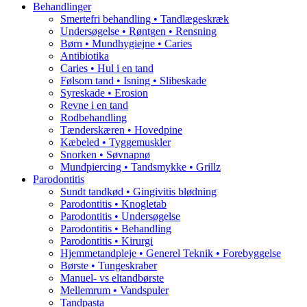
Behandlinger
Smertefri behandling • Tandlægeskræk
Undersøgelse • Røntgen • Rensning
Børn • Mundhygiejne • Caries
Antibiotika
Caries • Hul i en tand
Følsom tand • Isning • Slibeskade
Syreskade • Erosion
Revne i en tand
Rodbehandling
Tænderskæren • Hovedpine
Kæbeled • Tyggemuskler
Snorken • Søvnapnø
Mundpiercing • Tandsmykke • Grillz
Parodontitis
Sundt tandkød • Gingivitis blødning
Parodontitis • Knogletab
Parodontitis • Undersøgelse
Parodontitis • Behandling
Parodontitis • Kirurgi
Hjemmetandpleje • Generel Teknik • Forebyggelse
Børste • Tungeskraber
Manuel- vs eltandbørste
Mellemrum • Vandspuler
Tandpasta