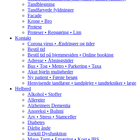
Tandblegning
Tandfarvede fyldninger
Facade
Krone • Bro
Protese
Proteser • Rengøring • Lim
Kontakt
Corona virus • Ændringer og tider
Bestil tid
Bestil tid på hjemmesiden • Online booking
Adresse • Åbningstider
Bus • Tog • Metro • Parkering • Taxa
Akut hjælp muligheder
Ny patient • Første besøg
Henvisende tandlæge • tandplejer • tandtekniker • læge
Helbred
Alkohol • Stoffer
Allergier
Alzheimers Dementia
Anoreksi • Bulimi
Arv • Stress • Stamceller
Diabetes
Dårlig ånde
Erektil Dysfunktion
Mave Tarm • Ernæring • Kost • IBS