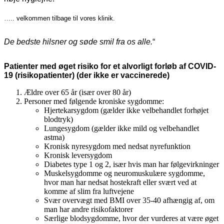
….. velkommen tilbage til vores klinik.
De bedste hilsner og søde smil fra os alle.
“
Patienter med øget risiko for et alvorligt forløb af COVID-
19 (risikopatienter)
(der ikke er vaccinerede)
Ældre over 65 år (især over 80 år)
Personer med følgende kroniske sygdomme:
Hjertekarsygdom (gælder ikke velbehandlet forhøjet
blodtryk)
Lungesygdom (gælder ikke mild og velbehandlet
astma)
Kronisk nyresygdom med nedsat nyrefunktion
Kronisk leversygdom
Diabetes type 1 og 2, især hvis man har følgevirkninger
Muskelsygdomme og neuromuskulære sygdomme,
hvor man har nedsat hostekraft eller svært ved at
komme af slim fra luftvejene
Svær overvægt med BMI over 35-40 afhængig af, om
man har andre risikofaktorer
Særlige blodsygdomme, hvor der vurderes at være øget